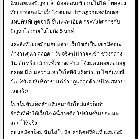
ฉันเคยเจอปัญหาเล็กน้อยตอนเข้าเกมไม่ได้ ก็ทดลอง
ทักแชทสดหน้าเว็บไซต์มอง ปรากฏว่าแอดมินตอบ
แทบทันที! พูดจาดี ชี้แนะละเอียด กระทั่งจัดการกับ
ปัญหาได้ภายในไม่ถึง 5 นาที
และสิ่งที่ไม่เหมือนกับหลายเว็บไซต์เป็น เขามีคณะ
ทำงานดูแล ตลอด 1 วันจริงๆไม่ว่าจะเช้า ช่วงกลาง
วัน ดึก หรือแม้กระทั้งช่วงตีสาม ก็ยังมีคนคอยตอบอยู่
ตลอด นี่เป็นความเอาใจใส่ที่ฉันคิดว่าเว็บไซต์แห่งนี้
“ไม่ใช่แค่ให้บริการ” แต่ว่า “ดูแลลูกค้าเหมือนสหาย”
เลยจริงๆ
โปรโมชั่นเด็ดสำหรับสมาชิกใหม่แล้วก็เก่า
อีกสิ่งที่ทำให้เว็บไซต์นี้สวยคือ โปรโมชั่นเยอะแยะ
และก็ให้จริง
ตอนสมัครใหม่ ฉันได้โบนัสเครดิตฟรีทันที แถมยังมี