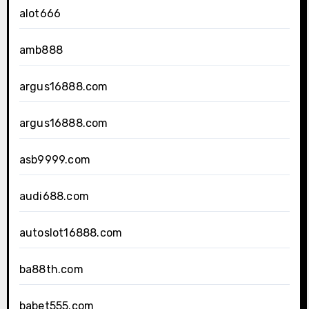
alot666
amb888
argus16888.com
argus16888.com
asb9999.com
audi688.com
autoslot16888.com
ba88th.com
babet555.com