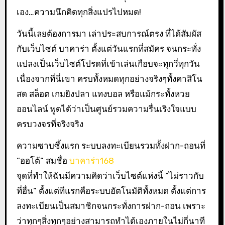
เอง…ความนึกคิดทุกสิ่งแปรไปหมด!
วันนี้เลยต้องการมา เล่าประสบการณ์ตรง ที่ได้สัมผัส
กับเว็บไซต์ บาคาร่า ตั้งแต่วันแรกที่สมัคร จนกระทั่ง
แปลงเป็นเว็บไซต์โปรดที่เข้าเล่นเกือบจะทุกวี่ทุกวัน
เนื่องจากที่นี่เขา ครบทั้งหมดทุกอย่างจริงๆทั้งคาสิโน
สด สล็อต เกมยิงปลา แทงบอล หรือแม้กระทั้งหวย
ออนไลน์ พูดได้ว่าเป็นศูนย์รวมความรื่นเริงใจแบบ
ครบวงจรที่จริงจริง
ความซาบซึ้งแรก ระบบลงทะเบียนรวมทั้งฝาก-ถอนที่
“ออโต้” สมชื่อ
บาคาร่า168
จุดที่ทำให้ฉันมีความคิดว่าเว็บไซต์แห่งนี้ “ไม่ราวกับ
ที่อื่น” ตั้งแต่ทีแรกคือระบบอัตโนมัติทั้งหมด ตั้งแต่การ
ลงทะเบียนเป็นสมาชิกจนกระทั่งการฝาก-ถอน เพราะ
ว่าทุกๆสิ่งทุกๆอย่างสามารถทำได้เองภายในไม่กี่นาที