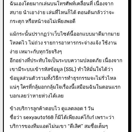
ฉันเองโดยมากเล่นบนโทรศัพท์เคลื่อนที่ เนื่องจาก
สบาย นำเอาง่าย เล่นที่ไหนก็ได้ ตอนต้นกลัวว่าจะ
กระตุก หรือหน้าจอไม่เพียงพอดี
แม้กระนั้นปรากฏว่าเว็บไซต์นี้ออกแบบมาดีมากมาย
โหลดไว ไม่ถ่วง รายการอาหารกระจ่างแจ้ง ใช้งาน
ง่าย เหมาะกับทุกวัยจริงๆ
อีกอย่างที่ประทับใจเป็นระบบความปลอดภัย เนื่องจาก
เขามีระบบเข้ารหัสข้อมูล (SSL) ทำให้มั่นใจได้ว่า
ข้อมูลส่วนตัวรวมทั้งวิธีการทำธุรกรรมจะไม่รั่วไหล
แน่ๆ ใครที่กลุ้มอกกลุ้มใจเรื่องนี้เสมือนฉันในตอนแรก
บอกเลยว่าหายห่วงได้เลย
ข้างบริการลูกค้าตอบไว ดูแลตลอด 1 วัน
ชื่อว่า sexyauto168 ก็มิได้เพียงแค่โก้เก๋ เพราะว่า
บริการของทีมแอดไม่นเขา “ดีเลิศ” สมชื่อเต็มๆ