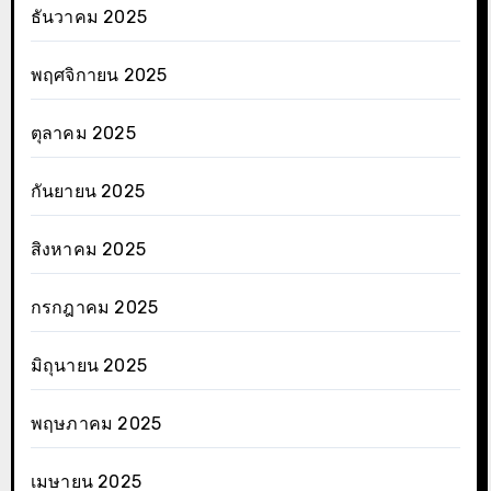
ธันวาคม 2025
พฤศจิกายน 2025
ตุลาคม 2025
กันยายน 2025
สิงหาคม 2025
กรกฎาคม 2025
มิถุนายน 2025
พฤษภาคม 2025
เมษายน 2025