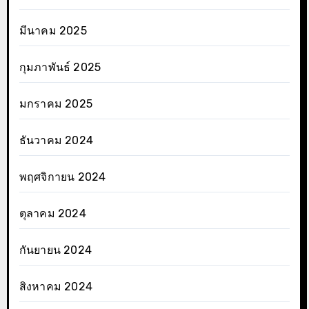
มีนาคม 2025
กุมภาพันธ์ 2025
มกราคม 2025
ธันวาคม 2024
พฤศจิกายน 2024
ตุลาคม 2024
กันยายน 2024
สิงหาคม 2024