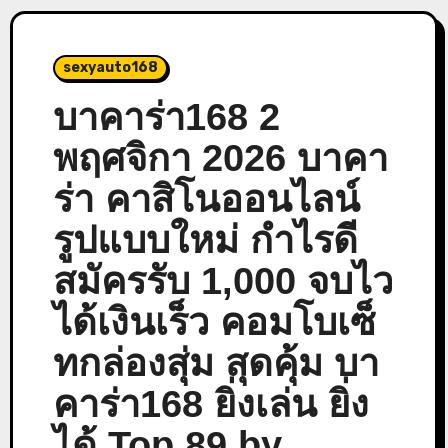
sexyauto168
บาคาร่า168 2
พฤศจิกา 2026 บาคา
ร่า คาสิโนออนไลน์
รูปแบบใหม่ กำไรดี
สมัครรับ 1,000 จบไว
ได้เงินเร็ว คอมโบเซ็
ทกล่องสุ่ม สุดคุ้ม บา
คาร่า168 ยิ่งเล่น ยิ่ง
ได้ Top 89 by