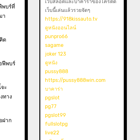
เว็บสล็อตและบาคาร่าของโครตดี
พบร์ที่
เว็บนี้เล่นแล้วรวยจัดๆ
 มา
https://918kissauto.tv
ดูหนังออนไลน์
punpro66
คิด
sagame
joker 123
ดูหนัง
อฟีพบร์
pussy888
https://pussy888win.com
ี้จะ
บาคาร่า
่องทาง
pgslot
pg77
pgslot99
ือฝาก
fullslotpg
live22