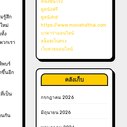
หนังชนโรง
ดูหนังฟรี
รู้สึก
ดูหนังhd
นใหม่
https://www.moviehdthai.com
บาคาร่าออนไลน์
ั้ง
สล็อตเว็บตรง
งพวกเรา
เว็บหวยออนไลน์
ีพบร์
ขึ้นอีก
คลังเก็บ
ที่เป็น
กรกฎาคม 2026
มิถุนายน 2026
อนกัน