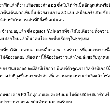
าฟิกแล้วก็งานเสียงของค่าย pg ซึ่งนับได้ว่าเป็นอีกลูกเล่นหรือฟี
าตื่นเต้นมากเพิ่มขึ้น ด้วยงานภาพ 3D แบบเหมือนจริง สวยชัด
สำหรับในการเล่นที่ดียิ่งขึ้นแน่นอน
เกมอยู่แล้ว ซึ่ง pgslot ก็ไม่พลาดที่จะใส่ไอเดียรวมทั้งความ
มแปลกใหม่แล้วก็น่าสนใจเยอะขึ้นเรื่อยๆในทุกๆเกม
ิเศษที่หาได้ยากจากค่ายเกมอื่นๆเลยล่ะขอรับ การที่คุณสามารถซื้
ม่ต้องรอคอย เพียงเท่านี้ก็ต้องร้องว้าวแล้วไหมล่ะขอรับทุกคน!
ปั่นแตก66 จะมีสิ่งที่เรียกว่า ฟีพบร์ตัวคูณรางวัล ซึ่งฟีเจอร์น
นรางวัลที่สูงขึ้นหลายเท่าตัว เพิ่มความสนุกสนานร่าเริงแล้วก็ช
กมของค่าย PG ได้ทุกเกมเลยคะครับผม ไม่ต้องสมัครสมาชิกหร
ตามปรารถนา มาจอยกันจำนวนมากครับผม