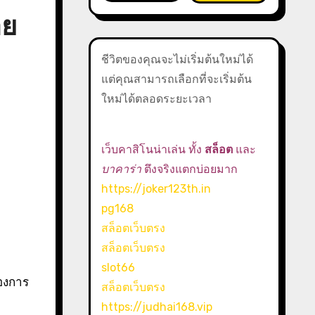
าย
ชีวิตของคุณจะไม่เริ่มต้นใหม่ได้
แต่คุณสามารถเลือกที่จะเริ่มต้น
ใหม่ได้ตลอดระยะเวลา
เว็บคาสิโนน่าเล่น ทั้ง
สล็อต
และ
บาคาร่า
ตึงจริงแตกบ่อยมาก
https://joker123th.in
pg168
สล็อตเว็บตรง
สล็อตเว็บตรง
slot66
องการ
สล็อตเว็บตรง
https://judhai168.vip