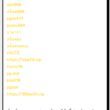
slot888
สล็อต888
pgslot99
pussy888
บาคาร่า
สล็อตxo
สล็อตทดลอง
คลิปโป๊
https://1xbetth.vip
funny18
pg slot
kiss918
pgslot
https://188betth.vip