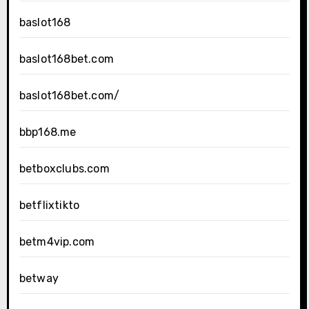
baslot168
baslot168bet.com
baslot168bet.com/
bbp168.me
betboxclubs.com
betflixtikto
betm4vip.com
betway