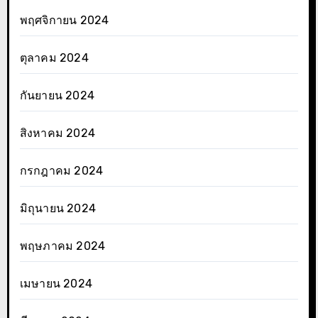
พฤศจิกายน 2024
ตุลาคม 2024
กันยายน 2024
สิงหาคม 2024
กรกฎาคม 2024
มิถุนายน 2024
พฤษภาคม 2024
เมษายน 2024