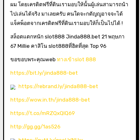
ผม โดยเครดิตฟรีที่ดินเรามอบให้นั้นผู้เล่นสามารถนำ
ไปเล่นได้จริง มาเลยครับ คนใดจะกตัญญูอาจจะได้
แจ็คพ็อตจากเครดิตฟรีที่ดินเรามอบให้ก็เป็นไปได้ !
สล็อตแตกหนัก slot888 Jinda888.bet 21 พฤษภา
67 Millie คาสิโน slot888ที่ฮิตที่สุด Top 96
ขอขอบพระคุณweb
ทางเข้าslot 888
https://bit.ly/jinda888-bet
https://rebrand.ly/jinda888-bet
https://wow.in.th/jinda888-bet
https://t.co/mRZQxQlQ69
http://gg.gg/1as526