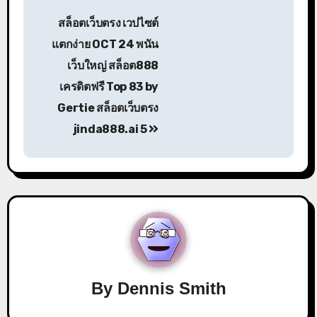
แนะแนว
สล็อตเว็บตรง เวปไซต์
เรื่อง
แตกง่าย OCT 24 พนัน
เว็บใหญ่ สล็อต888
เครดิตฟรี Top 83 by
Gertie สล็อตเว็บตรง
jinda888.ai 5
By
Dennis Smith