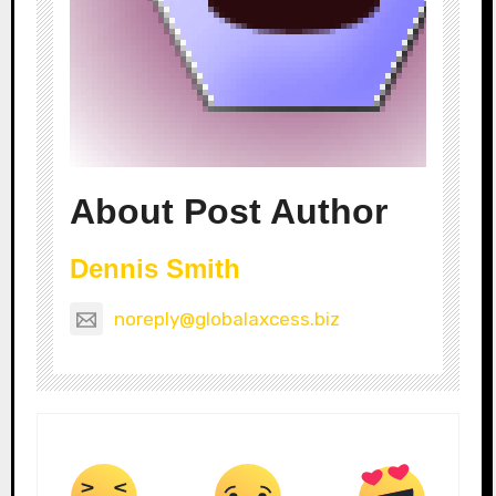
About Post Author
Dennis Smith
noreply@globalaxcess.biz