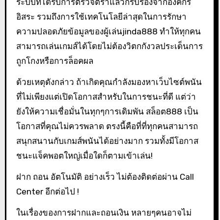
ระบบที่ได้รับการตรวจตราแล้วก็รับรองจากองค์กร
อิสระ รวมถึงการใช้เทคโนโลยีล่าสุดในการรักษา
ความปลอดภัยข้อมูลของผู้เล่นjinda888 ทำให้ทุกคน
สามารถเล่นเกมส์ได้โดยไม่ต้องวิตกกังวลประเด็นการ
ถูกโกงหรือการล็อคผล
ด้วยเหตุดังกล่าว ถ้าเกิดคุณกำลังมองหาเว็บไซต์พนัน
ที่ไม่เพียงแต่เปิดโอกาสสำหรับในการชนะที่ดี แต่ว่า
ยังให้ความเชื่อมั่นในทุกๆการเดิมพัน สล็อต888 เป็น
โอกาสที่คุณไม่ควรพลาด ตรงนี้คือที่ที่ทุกคนสามารถ
สนุกสนานกับเกมส์พนันได้อย่างมาก รวมทั้งมีโอกาส
ชนะแจ็คพอตใหญ่เมื่อใดก็ตามเข้าเล่น!
ฝาก ถอน อัตโนมัติ อย่างเร็ว ไม่ต้องติดต่อผ่าน Call
Center อีกต่อไป !
ในเรื่องของการฝากและถอนเงิน หลายๆคนอาจไม่