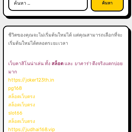
สำหรับ:
ชีวิตของคุณจะไม่เริ่มต้นใหม่ได้ แต่คุณสามารถเลือกที่จะ
เริ่มต้นใหม่ได้ตลอดระยะเวลา
เว็บคาสิโนน่าเล่น ทั้ง
สล็อต
และ
บาคาร่า
ตึงจริงแตกบ่อย
มาก
https://joker123th.in
pg168
สล็อตเว็บตรง
สล็อตเว็บตรง
slot66
สล็อตเว็บตรง
https://judhai168.vip