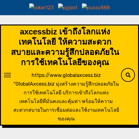
Skip
to
axcessbiz เข้าถึงโลกแห่ง
content
เทคโนโลยี ให้ความสะดวก
สบายและความรู้สึกปลอดภัยใน
การใช้เทคโนโลยีของคุณ
https://www.globalaxcess.biz
"GlobalAxcess.biz มุ่งสร้างความรู้สึกปลอดภัยใน
การใช้เทคโนโลยี บริการเข้าถึงโลกแห่ง
เทคโนโลยีที่มั่นคงและคุ้มค่า พร้อมให้ความ
สะดวกสบายในการเชื่อมต่อและใช้งานเทคโนโลยี
ของคุณ