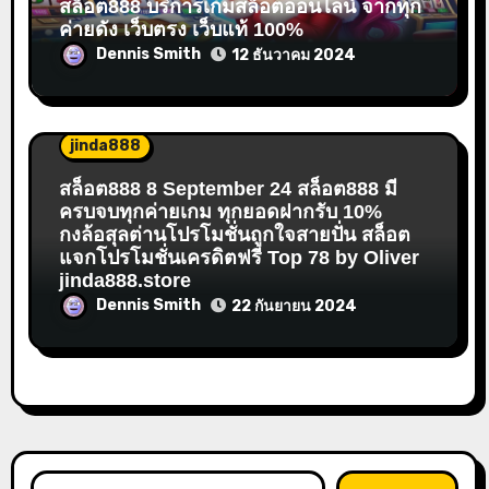
สล็อต888 บริการเกมสล็อตออนไลน์ จากทุก
ค่ายดัง เว็บตรง เว็บแท้ 100%
Dennis Smith
12 ธันวาคม 2024
jinda888
สล็อต888 8 September 24 สล็อต888 มี
ครบจบทุกค่ายเกม ทุกยอดฝากรับ 10%
กงล้อสุลต่านโปรโมชั่นถูกใจสายปั่น สล็อต
แจกโปรโมชั่นเครดิตฟรี Top 78 by Oliver
jinda888.store
Dennis Smith
22 กันยายน 2024
ค้นหา