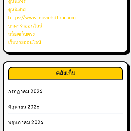
ดูหนังฟรี
ดูหนังhd
https://www.moviehdthai.com
บาคาร่าออนไลน์
สล็อตเว็บตรง
เว็บหวยออนไลน์
คลังเก็บ
กรกฎาคม 2026
มิถุนายน 2026
พฤษภาคม 2026