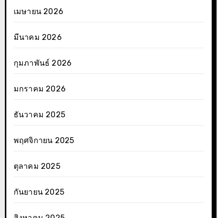
เมษายน 2026
มีนาคม 2026
กุมภาพันธ์ 2026
มกราคม 2026
ธันวาคม 2025
พฤศจิกายน 2025
ตุลาคม 2025
กันยายน 2025
สิงหาคม 2025