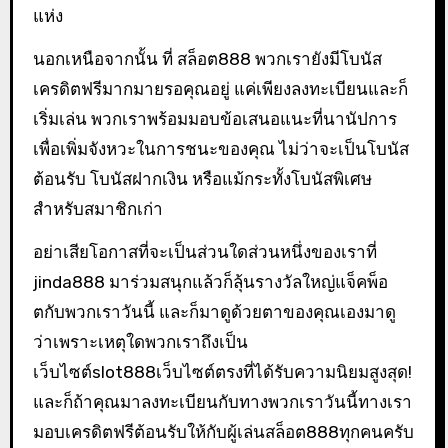
แห่ง
นอกเหนือจากนั้น ที่ สล็อต888 พวกเรายังมีโบนัส
เครดิตฟรีมากมายรอคุณอยู่ แค่เพียงลงทะเบียนและก็
เริ่มเล่น พวกเราพร้อมมอบข้อเสนอแนะที่นานัปการ
เพื่อเพิ่มจังหวะในการชนะของคุณ ไม่ว่าจะเป็นโบนัส
ต้อนรับ โบนัสฝากเงิน หรือแม้กระทั้งโบนัสพิเศษ
สำหรับสมาชิกเก่า
อย่าเสียโอกาสที่จะเป็นส่วนใดส่วนหนึ่งของเราที่
jinda888 มาร่วมสนุกแล้วก็ลุ้นรางวัลใหญ่แจ็คพ็อ
ตกับพวกเราวันนี้ และก็มาดูด้วยตาของคุณเองมาดู
ว่าเพราะเหตุใดพวกเราถึงเป็น
เว็บไซต์slot888เว็บไซต์ตรงที่ได้รับความนิยมสูงสุด!
และก็ถ้าคุณมาลงทะเบียนกับทางพวกเราวันนี้ทางเรา
มอบเครดิตฟรีต้อนรับให้กับผู้เล่นสล็อต888ทุกคนครับ