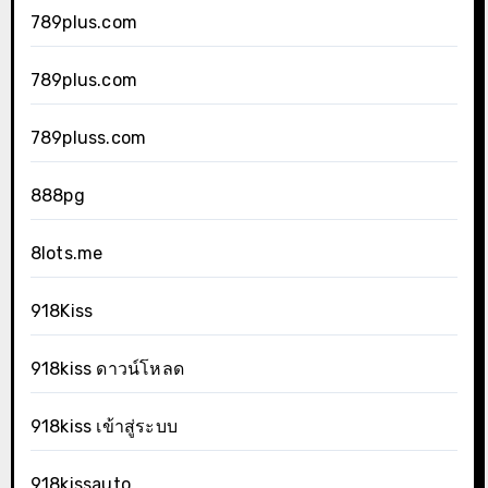
789plus.com
789plus.com
789pluss.com
888pg
8lots.me
918Kiss
918kiss ดาวน์โหลด
918kiss เข้าสู่ระบบ
918kissauto