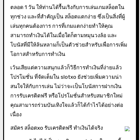
ตลอด 1 วัน ให้ท่านได้รื้นเริงกับการเล่นเกมสล็อตใน
ทุกช่วง และที่สำคัญเป็น สล็อตแตกง่าย ซึ่งเป็นสิ่งที่ผู้
เล่นทุกคนต้องการ การที่เกมแตกง่ายทำให้คุณ
สามารถทำเงินได้ในเมื่อใดก็ตามหมุนวงล้อ และ
โบนัสที่มีให้ล้นหลามก็เป็นตัวช่วยสำหรับเพื่อการเพิ่ม
โอกาสสำหรับการทำเงิน
เว้นเสียแต่ความสนุกแล้วก็วิธีการทำเงินที่ง่ายแล้ว
โปรโมชั่น ที่จัดเต็มใน slotxo ยังช่วยเพิ่มความน่า
สนใจให้กับการเล่น ไม่ว่าจะเป็นโบนัสการฝากเงิน
การรับเครดิตฟรี หรือโปรโมชั่นสำหรับสมาชิกใหม่
คุณสามารถร่วมบันเทิงใจแล้วก็ได้กำไรได้อย่างต่อ
เนื่อง
สมัคร สล็อตxo รับเครดิตฟรี ทำเงินได้จริง