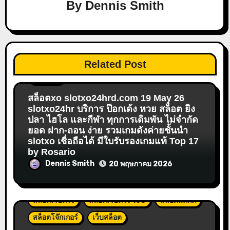
By
Dennis Smith
Related Post
สล็อตxo
สล็อตxo slotxo24hrd.com 19 May 26
slotxo24hr บริการ ป๊อกเด้ง หวย สล็อต ยิง
ปลา ไฮโล และกีฬา ทุกการเดิมพัน ไม่จำกัด
ยอด ฝาก-ถอน ง่าย รวมเกมดังค่ายชั้นนำ
168สล็อต
ทดลองเล่นสล็อต
ปั่นสล็อต
slotxo เชื่อถือได้ มีใบรับรองเกมแท้ Top 17
สล็อต
สล็อต168
สล็อต456
สล็อต66
by Rosario
Dennis Smith
20 พฤษภาคม 2026
สล็อต888
สล็อต918
สล็อตpg
สล็อตxo
สล็อตพุซซี่
สล็อตออนไลน์
สล็อตเครดิตฟรี
สล็อตเว็บตรง
สล็อตเว็บตรง 168
สล็อตแตกดี
สล็อตโจ๊กเกอร์
เว็บสล็อต