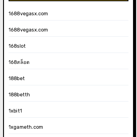
1688vegasx.com
1688vegasx.com
168slot
168สล็อต
188bet
188betth
1xbit1
1xgameth.com