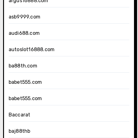
argus16888.com
asb9999.com
audi688.com
autoslot16888.com
ba88th.com
babet555.com
babet555.com
Baccarat
baj88thb