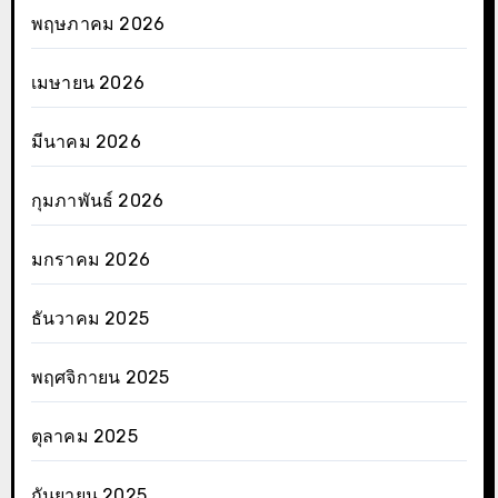
พฤษภาคม 2026
เมษายน 2026
มีนาคม 2026
กุมภาพันธ์ 2026
มกราคม 2026
ธันวาคม 2025
พฤศจิกายน 2025
ตุลาคม 2025
กันยายน 2025