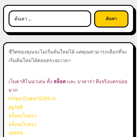
ค้นหา
สำหรับ:
ชีวิตของคุณจะไม่เริ่มต้นใหม่ได้ แต่คุณสามารถเลือกที่จะ
เริ่มต้นใหม่ได้ตลอดระยะเวลา
เว็บคาสิโนน่าเล่น ทั้ง
สล็อต
และ
บาคาร่า
ตึงจริงแตกบ่อย
มาก
https://joker123th.in
pg168
สล็อตเว็บตรง
สล็อตเว็บตรง
slot66