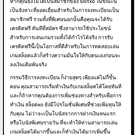
หากคุณยังไม่ได้เป็นสมาชิกของ slotxo ในขณะนี้
เป็นจังหวะที่ยอดเยี่ยมสำหรับในการลงทะเบียนเป็น
สมาชิกฟรี รวมทั้งที่พิเศษนอกนั้นคือคุณจะได้รับ
เครดิตฟรี ทันทีที่สมัคร ซึ่งสามารถใช้ประโยชน์
สำหรับการเล่นเกมรวมทั้งได้กำไรได้จริง การรับ
เครดิตฟรีนี้เป็นโอกาสที่ดีสำหรับในการทดสอบเล่น
เกมสล็อตแล้วก็สร้างความมั่นใจให้กับตนเองก่อนจะ
ลงเงินเดิมพันจริง
กรรมวิธีการลงทะเบียน ก็ง่ายสุดๆ เพียงแค่ไม่กี่ขั้น
ตอน คุณสามารถเริ่มทำเงินกับเกมสล็อตได้โดยทันที
และก็ถ้าหากคุณต้องการเพิ่มช่องทางสำหรับเพื่อการ
ทำเงิน สล็อตxo ยังมีโปรโมชั่นพิเศษที่ช่วยเพิ่มทุนให้
กับคุณ ไม่ว่าจะเป็นโบนัสจากการฝากเงินหนแรก
หรือโบนัสพิเศษรายวัน ที่จะทำให้ท่านสามารถเล่น
เกมสล็อตได้มากขึ้นและก็ทำเงินได้มากเพิ่มขึ้น