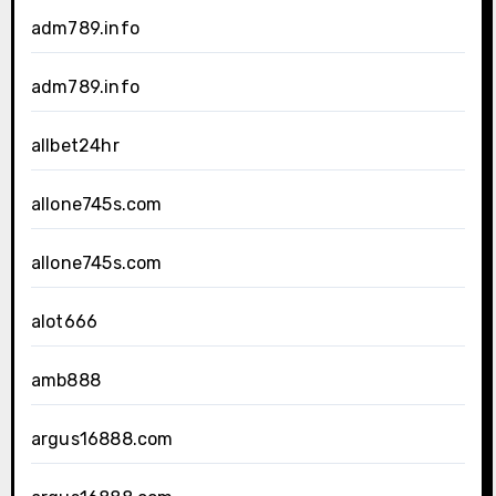
adm789.info
adm789.info
allbet24hr
allone745s.com
allone745s.com
alot666
amb888
argus16888.com