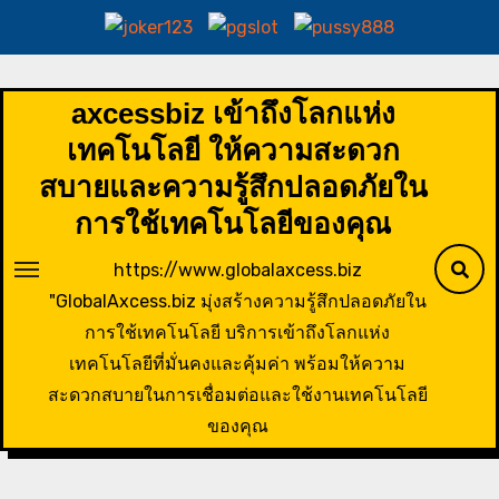
Skip
to
axcessbiz เข้าถึงโลกแห่ง
content
เทคโนโลยี ให้ความสะดวก
สบายและความรู้สึกปลอดภัยใน
การใช้เทคโนโลยีของคุณ
https://www.globalaxcess.biz
"GlobalAxcess.biz มุ่งสร้างความรู้สึกปลอดภัยใน
การใช้เทคโนโลยี บริการเข้าถึงโลกแห่ง
เทคโนโลยีที่มั่นคงและคุ้มค่า พร้อมให้ความ
สะดวกสบายในการเชื่อมต่อและใช้งานเทคโนโลยี
ของคุณ