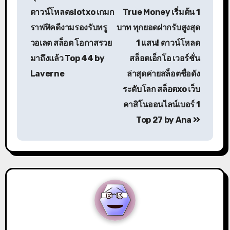
ดาวน์โหลดslotxo เกมก
True Money เริ่มต้น 1
ราฟฟิคดีงามรองรับทรู
บาท ทุกยอดฝากรับสูงสุด
วอเลต สล็อต โอกาสรวย
1 แสน! ดาวน์โหลด
มาถึงแล้ว Top 44 by
สล็อตเอ็กโอ เวอร์ชั่น
Laverne
ล่าสุดค่ายสล็อตชื่อดัง
ระดับโลก สล็อตxo เว็บ
คาสิโนออนไลน์เบอร์ 1
Top 27 by Ana