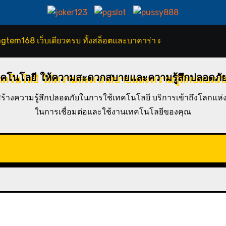
ดียวครบ ทั้งสล็อตและบาคาร่า ฝากนี้เกินคุ้มรับทุนฟรี 100 สาย
เทคโนโลยี ให้ความสะดวกสบายและความรู้สึกปลอดภ
สร้างความรู้สึกปลอดภัยในการใช้เทคโนโลยี บริการเข้าถึงโลกแห
ในการเชื่อมต่อและใช้งานเทคโนโลยีของคุณ