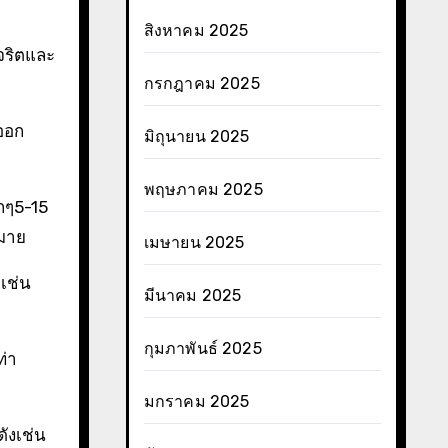
สิงหาคม 2025
จริตและ
กรกฎาคม 2025
รออก
มิถุนายน 2025
พฤษภาคม 2025
ุกๆ5-15
กมาย
เมษายน 2025
 เช่น
มีนาคม 2025
กุมภาพันธ์ 2025
ท่า
มกราคม 2025
ดังเช่น