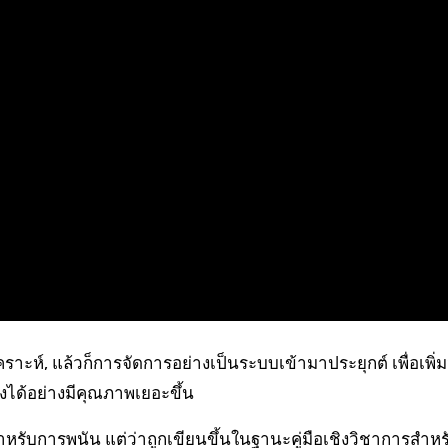
ราะห์, แล้วก็การจัดการอย่างเป็นระบบเข้ามาประยุกต์ เพื่อเพิ่
งได้อย่างมีคุณภาพเยอะขึ้น
งสำหรับการพนัน แต่ว่าถูกเขียนขึ้นในฐานะคู่มือเชิงวิชาการสำหร