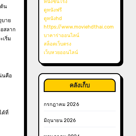
หนังชนโรง
ต้น
ดูหนังฟรี
ดูหนังhd
อุบาย
https://www.moviehdthai.com
ื้อสลาก
บาคาร่าออนไลน์
เริ่ม
สล็อตเว็บตรง
เว็บหวยออนไลน์
น่นคือ
คลังเก็บ
กรกฎาคม 2026
้ที่
มิถุนายน 2026