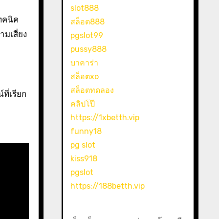
slot888
ทคนิค
สล็อต888
ามเสี่ยง
pgslot99
pussy888
บาคาร่า
สล็อตxo
สล็อตทดลอง
ที่เรียก
คลิปโป๊
https://1xbetth.vip
funny18
pg slot
kiss918
pgslot
https://188betth.vip