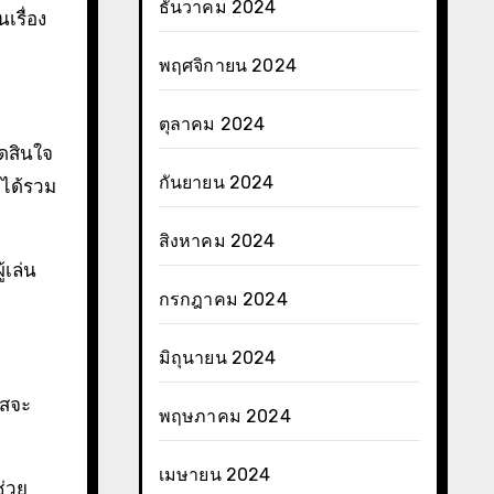
ธันวาคม 2024
นเรื่อง
พฤศจิกายน 2024
ตุลาคม 2024
ัดสินใจ
กันยายน 2024
ปได้รวม
สิงหาคม 2024
้เล่น
กรกฎาคม 2024
มิถุนายน 2024
าสจะ
พฤษภาคม 2024
เมษายน 2024
ช่วย