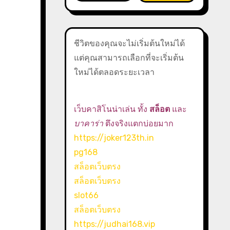
ชีวิตของคุณจะไม่เริ่มต้นใหม่ได้
แต่คุณสามารถเลือกที่จะเริ่มต้น
ใหม่ได้ตลอดระยะเวลา
เว็บคาสิโนน่าเล่น ทั้ง
สล็อต
และ
บาคาร่า
ตึงจริงแตกบ่อยมาก
https://joker123th.in
pg168
สล็อตเว็บตรง
สล็อตเว็บตรง
slot66
สล็อตเว็บตรง
https://judhai168.vip