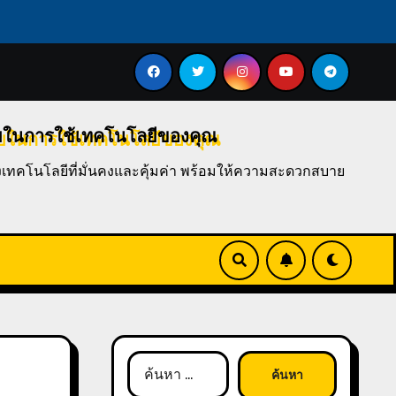
ุนน้อย สมัครด่วน การันตี กำไรหลักแสน สล็อตเว็บตรง เข้าให้ทั
ัยในการใช้เทคโนโลยีของคุณ
่งเทคโนโลยีที่มั่นคงและคุ้มค่า พร้อมให้ความสะดวกสบาย
ค้นหา
สำหรับ: