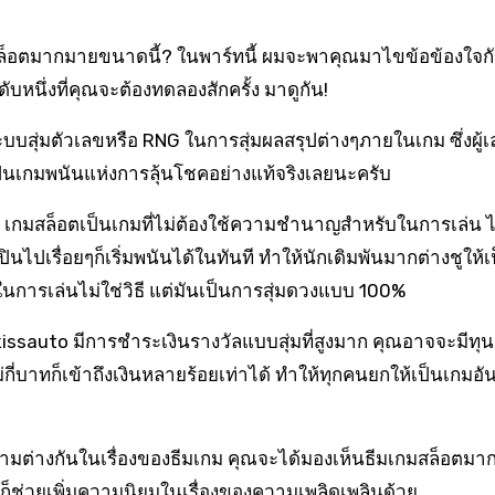
มสล็อตมากมายขนาดนี้? ในพาร์ทนี้ ผมจะพาคุณมาไขข้อข้องใจก
ับหนึ่งที่คุณจะต้องทดลองสักครั้ง มาดูกัน!
บบสุ่มตัวเลขหรือ RNG ในการสุ่มผลสรุปต่างๆภายในเกม ซึ่งผู้เ
เป็นเกมพนันแห่งการลุ้นโชคอย่างแท้จริงเลยนะครับ
ง เกมสล็อตเป็นเกมที่ไม่ต้องใช้ความชำนาญสำหรับในการเล่น ไ
ินไปเรื่อยๆก็เริ่มพนันได้ในทันที ทำให้นักเดิมพันมากต่างชูให้เ
ุดในการเล่นไม่ใช่วิธี แต่มันเป็นการสุ่มดวงแบบ 100%
issauto มีการชำระเงินรางวัลแบบสุ่มที่สูงมาก คุณอาจจะมีทุน
ี่บาทก็เข้าถึงเงินหลายร้อยเท่าได้ ทำให้ทุกคนยกให้เป็นเกมอันด
ต่างกันในเรื่องของธีมเกม คุณจะได้มองเห็นธีมเกมสล็อตมากม
็ช่วยเพิ่มความนิยมในเรื่องของความเพลิดเพลินด้วย