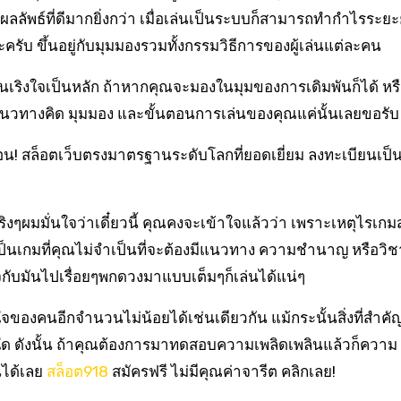
ห้ผลลัพธ์ที่ดีมากยิ่งกว่า เมื่อเล่นเป็นระบบก็สามารถทำกำไรระย
ะครับ ขึ้นอยู่กับมุมมองรวมทั้งกรรมวิธีการของผู้เล่นแต่ละคน
่นเริงใจเป็นหลัก ถ้าหากคุณจะมองในมุมของการเดิมพันก็ได้ ห
ับแนวทางคิด มุมมอง และขั้นตอนการเล่นของคุณแค่นั้นเลยขอรับ
่นอน! สล็อตเว็บตรงมาตรฐานระดับโลกที่ยอดเยี่ยม ลงทะเบียนเป
ิงๆผมมั่นใจว่าเดี๋ยวนี้ คุณคงจะเข้าใจแล้วว่า เพราะเหตุไรเกม
นี่เป็นเกมที่คุณไม่จำเป็นที่จะต้องมีแนวทาง ความชำนาญ หรือวิช
กับมันไปเรื่อยๆพกดวงมาแบบเต็มๆก็เล่นได้แน่ๆ
จของคนอีกจำนวนไม่น้อยได้เช่นเดียวกัน แม้กระนั้นสิ่งที่สำคัญท
นใด ดังนั้น ถ้าคุณต้องการมาทดสอบความเพลิดเพลินแล้วก็ความ
นได้เลย
สล็อต918
สมัครฟรี ไม่มีคุณค่าจารีต คลิกเลย!