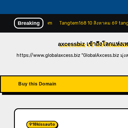
Skip
engjing168d.com
Breaking
Tangtem168 10 สิงหาคม 69 tangtem168 เว็บเด
to
content
axcessbiz เข้าถึงโลกแห่ง
https://www.globalaxcess.biz "GlobalAxcess.biz มุ่ง
Buy this Domain
918kissauto