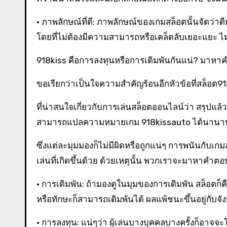
• ภาพลักษณ์ที่ดี: ภาพลักษณ์ของเกมสล็อตนั้นจัดว่า
โดยที่ไม่ต้องมีความสามารถหรือเคล็ดลับเยอะแยะ ไม
918kiss คือการลงทุนหรือการเดิมพันกันแน่? มาหา
ขอเรียกว่าเป็นใจความสำคัญร้อนอีกหัวข้อที่สล็อต9
ที่น่าสนใจเกี่ยวกับการเล่นสล็อตออนไลน์ว่า สรุปแล
สามารถแปลความหมายเกม 918kissauto ได้นานาป
ซึ่งแต่ละมุมมองก็ไม่มีผิดหรือถูกแน่ๆ การพนันกับเ
เล่นที่เกิดขึ้นด้วย ด้วยเหตุนั้น พวกเราจะมาหาคำต
• การเดิมพัน: ถ้ามองดูในมุมของการเดิมพัน สล็อตก็คื
หรือทักษะก็สามารถเดิมพันได้ ผลแพ้ชนะขึ้นอยู่กับ
• การลงทุน: แน่ๆว่า ผู้เล่นบางบุคคลบางครั้งก็อาจจะใ