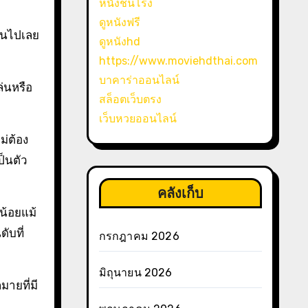
หนังชนโรง
ดูหนังฟรี
ันไปเลย
ดูหนังhd
https://www.moviehdthai.com
บาคาร่าออนไลน์
ล่นหรือ
สล็อตเว็บตรง
เว็บหวยออนไลน์
ม่ต้อง
ป็นตัว
คลังเก็บ
น้อยแม้
ับที่
กรกฎาคม 2026
มิถุนายน 2026
ายที่มี