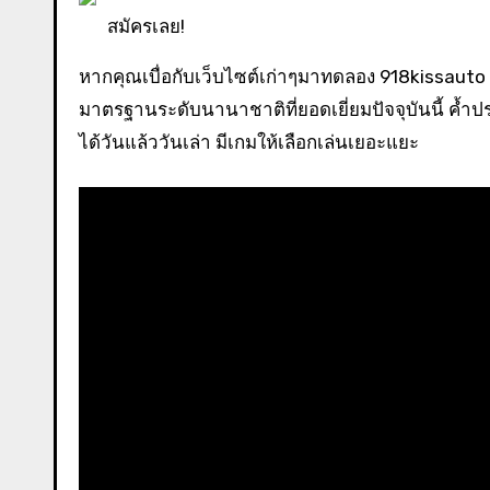
สมัครเลย!
หากคุณเบื่อกับเว็บไซต์เก่าๆมาทดลอง 918kissauto ก
มาตรฐานระดับนานาชาติที่ยอดเยี่ยมปัจจุบันนี้ ค้
ได้วันแล้ววันเล่า มีเกมให้เลือกเล่นเยอะแยะ