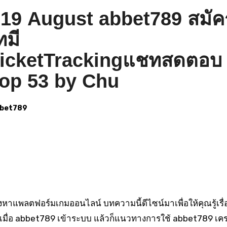
บ 19 August abbet789 สมัค
ทมี
icketTrackingแชทสดตอบ
 Top 53 by Chu
bet789
เมื่อ abbet789 เข้าระบบ แล้วก็แนวทางการใช้ abbet789 เคร