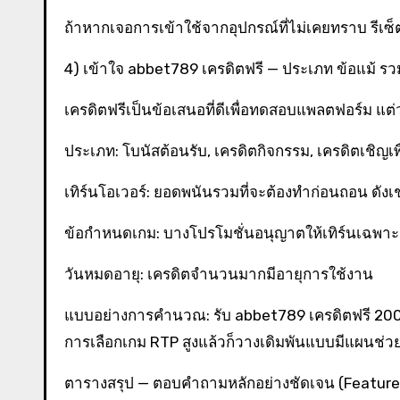
ถ้าหากเจอการเข้าใช้จากอุปกรณ์ที่ไม่เคยทราบ รีเซ
4) เข้าใจ abbet789 เครดิตฟรี — ประเภท ข้อแม้ รวมทั
เครดิตฟรีเป็นข้อเสนอที่ดีเพื่อทดสอบแพลตฟอร์ม แต
ประเภท: โบนัสต้อนรับ, เครดิตกิจกรรม, เครดิตเชิญเพ
เทิร์นโอเวอร์: ยอดพนันรวมที่จะต้องทำก่อนถอน ดังเช่
ข้อกำหนดเกม: บางโปรโมชั่นอนุญาตให้เทิร์นเฉพาะส
วันหมดอายุ: เครดิตจำนวนมากมีอายุการใช้งาน
แบบอย่างการคำนวณ: รับ abbet789 เครดิตฟรี 200 บ
การเลือกเกม RTP สูงแล้วก็วางเดิมพันแบบมีแผนช่วย
ตารางสรุป — ตอบคำถามหลักอย่างชัดเจน (Feature