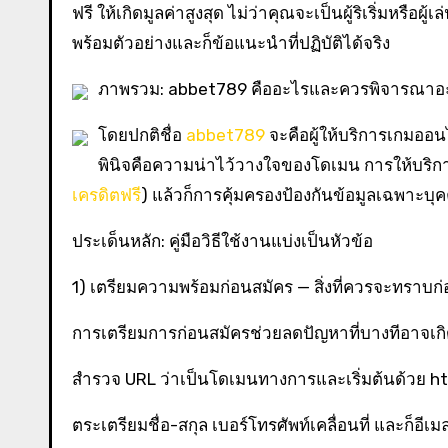
ฟรี ให้เกิดมูลค่าสูงสุด ไม่ว่าคุณจะเป็นผู้ริเริ่มหรื
พร้อมตัวอย่างและก็ข้อแนะนำที่ปฏิบัติได้จริง
ภาพรวม: abbet789 คืออะไรและควรพิจารณาอะ
โดยปกติชื่อ
abbet789
จะคือผู้ให้บริการเกมออนไล
พินิจคือความน่าไว้วางใจของโดเมน การให้บริก
เครดิตฟรี
) แล้วก็การคุ้มครองป้องกันข้อมูลเฉพาะบุ
ประเด็นหลัก: คู่มือวิธีใช้งานแบ่งเป็นหัวข้อ
1) เตรียมความพร้อมก่อนสมัคร — สิ่งที่ควรจะทราบ
การเตรียมการก่อนสมัครช่วยลดปัญหาที่บางทีอาจเกิ
สำรวจ URL ว่าเป็นโดเมนทางการและเริ่มต้นด้วย ht
ตระเตรียมชื่อ-สกุล เบอร์โทรศัพท์เคลื่อนที่ และก็อีเมล