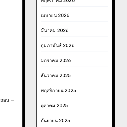
พฤษภาคม 2026
เมษายน 2026
มีนาคม 2026
กุมภาพันธ์ 2026
มกราคม 2026
ธันวาคม 2025
พฤศจิกายน 2025
อนถอน —
ตุลาคม 2025
กันยายน 2025