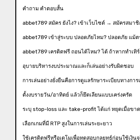
คำถาม คำตอบสั้น
abbet789 สมัคร ยังไง? เข้าเว็บไซต์ → สมัครสมาชิ
abbet789 เข้าสู่ระบบ ปลอดภัยไหม? ปลอดภัย แม้ตร
abbet789 เครดิตฟรี ถอนได้ไหม? ได้ ถ้าหากทำเทิร
อุบายบริหารงบประมาณและก็เล่นอย่างรับผิดชอบ
การเล่นอย่างยั่งยืนคือการดูแลรักษาระเบียบทางการเ
ตั้งงบรายวัน/อาทิตย์ แล้วก็ยึดเลียนแบบเคร่งครัด
ระบุ stop-loss และ take-profit ได้แก่ หยุดเมื่อข
เลือกเกมที่มี RTP สูงในการเล่นระยะยาว
ใช้เครดิตฟรีหรือเดโมเพื่อทดสอบกลยุทธ์ก่อนใช้เงินจ