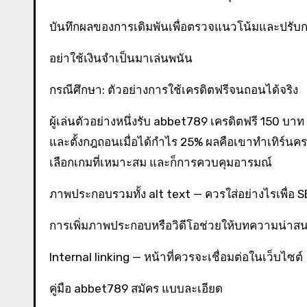
บันทึกผลของการเดิมพันเพื่อตรวจแนวโน้มและปรับก
อย่าใช้เงินจำเป็นมาเล่นพนัน
กรณีศึกษา: ตัวอย่างการใช้เครดิตฟรีจนถอนได้จริง
ผู้เล่นตัวอย่างหนึ่งรับ abbet789 เครดิตฟรี 150 บาท ท
และตั้งกฎถอนเมื่อได้กำไร 25% ผลคือเขาทำเทิร์นค
เลือกเกมที่เหมาะสม และก็การควบคุมอารมณ์
ภาพประกอบรวมทั้ง alt text — ควรใส่อย่างไรเพื่อ 
การเพิ่มภาพประกอบหรือวิดีโอช่วยให้บทความน่าสนใจแล
Internal linking — หน้าที่ควรจะเชื่อมต่อในเว็บไซต์
คู่มือ abbet789 สมัคร แบบละเอียด