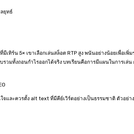
ลยุทธ์
ี่มีเทิร์น 5× เขาเลือกเล่นสล็อต RTP สูง พนันอย่างน้อยเพื่อเพิ่
รบรวมทั้งถอนกำไรออกได้จริง บทเรียนคือการมีแผนในการเล่น
SEO
ะควรตั้ง alt text ที่มีคีย์เวิร์ดอย่างเป็นธรรมชาติ ตัวอย่าง