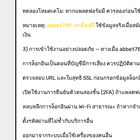
ทดลองโหมดเดโม: หากแพลตฟอร์มมี ควรลองก่อนใช้เ
หมายเหตุ:
abbet789 เครดิตฟรี
ใช้ข้อมูลจริงเมื่อ
เงิน
3) การเข้าใช้งานอย่างปลอดภัย — ทางเมื่อ abbet7
การล็อกอินเป็นตอนที่บัญชีมีการเสี่ยง ควรปฏิบัติต
ตรวจสอบ URL และใบสุทธิ SSL ก่อนกรอกข้อมูลล็อก
เปิดใช้งานการยืนยันตัวตนสองชั้น (2FA) ถ้าแพลตฟ
หลบหลีกการล็อกอินผ่าน Wi-Fi สาธารณะ ถ้าหากจำเป
ตั้งรหัสผ่านที่ไม่ซ้ำกับบริการอื่น
ออกมาจากระบบเมื่อใช้เครื่องของคนอื่น