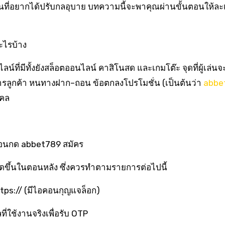
อผู้เล่นที่อยากได้ปรับกลอุบาย บทความนี้จะพาคุณผ่านขั้นตอนให้ละ
ไรบ้าง
น์ที่มีทั้งยังสล็อตออนไลน์ คาสิโนสด และเกมโต๊ะ จุดที่ผู้เล่นจ
ารลูกค้า หนทางฝาก–ถอน ข้อตกลงโปรโมชั่น (เป็นต้นว่า
abbe
คคล
ก่อนกด abbet789 สมัคร
ดขึ้นในตอนหลัง ซึ่งควรทำตามรายการต่อไปนี้
tps:// (มีไอคอนกุญแจล็อก)
ที่ใช้งานจริงเพื่อรับ OTP