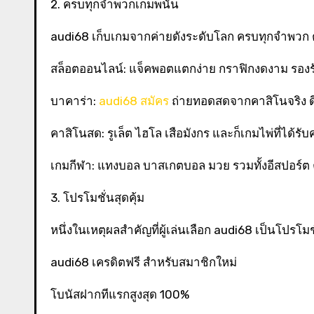
2. ครบทุกจำพวกเกมพนัน
audi68 เก็บเกมจากค่ายดังระดับโลก ครบทุกจำพวก ต
สล็อตออนไลน์: แจ็คพอตแตกง่าย กราฟิกงดงาม รองรั
บาคาร่า:
audi68 สมัคร
ถ่ายทอดสดจากคาสิโนจริง ดี
คาสิโนสด: รูเล็ต ไฮโล เสือมังกร และก็เกมไพ่ที่ได้ร
เกมกีฬา: แทงบอล บาสเกตบอล มวย รวมทั้งอีสปอร์ต 
3. โปรโมชั่นสุดคุ้ม
หนึ่งในเหตุผลสำคัญที่ผู้เล่นเลือก audi68 เป็นโปรโม
audi68 เครดิตฟรี สำหรับสมาชิกใหม่
โบนัสฝากทีแรกสูงสุด 100%