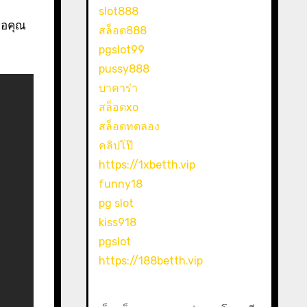
slot888
ื่อคุณ
สล็อต888
pgslot99
pussy888
บาคาร่า
สล็อตxo
สล็อตทดลอง
คลิปโป๊
https://1xbetth.vip
funny18
pg slot
kiss918
pgslot
https://188betth.vip