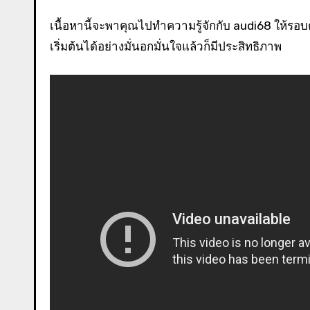
เนื้อหานี้จะพาคุณไปทำความรู้จักกับ audi68 ให้รอบค
เริ่มต้นได้อย่างมั่นอกมั่นใจแล้วก็มีประสิทธิภาพ