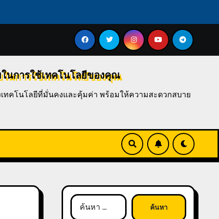
em168 10 สิงหาคม 69 tangtem168 เว็บเดียวครบ ทั้งสล็อตและบาคา
ัยในการใช้เทคโนโลยีของคุณ
่งเทคโนโลยีที่มั่นคงและคุ้มค่า พร้อมให้ความสะดวกสบาย
ค้นหา
สำหรับ: