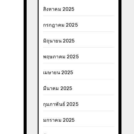
สิงหาคม 2025
กรกฎาคม 2025
มิถุนายน 2025
พฤษภาคม 2025
เมษายน 2025
มีนาคม 2025
กุมภาพันธ์ 2025
มกราคม 2025