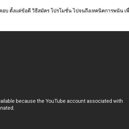
อบ ตั้งแต่ข้อดี วิธีสมัคร โปรโมชั่น ไปจนถึงเทคนิคการพนัน เพ