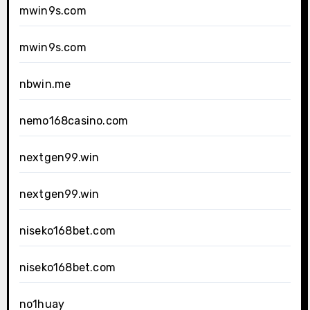
mwin9s.com
mwin9s.com
nbwin.me
nemo168casino.com
nextgen99.win
nextgen99.win
niseko168bet.com
niseko168bet.com
no1huay