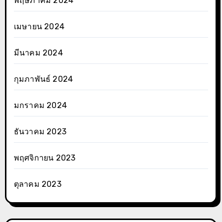
พฤษภาคม 2024
เมษายน 2024
มีนาคม 2024
กุมภาพันธ์ 2024
มกราคม 2024
ธันวาคม 2023
พฤศจิกายน 2023
ตุลาคม 2023