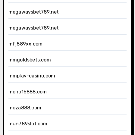
megawaysbet789.net
megawaysbet789.net
mfj889xx.com
mmgoldsbets.com
mmplay-casino.com
mono16888.com
moza888.com
mun789slot.com