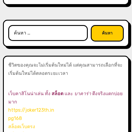
ค้นหา
สำหรับ:
ชีวิตของคุณจะไม่เริ่มต้นใหม่ได้ แต่คุณสามารถเลือกที่จะ
เริ่มต้นใหม่ได้ตลอดระยะเวลา
เว็บคาสิโนน่าเล่น ทั้ง
สล็อต
และ
บาคาร่า
ตึงจริงแตกบ่อย
มาก
https://joker123th.in
pg168
สล็อตเว็บตรง