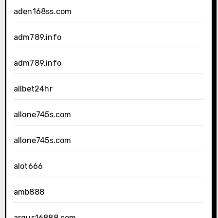
aden168ss.com
adm789.info
adm789.info
allbet24hr
allone745s.com
allone745s.com
alot666
amb888
argus16888.com