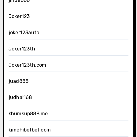
jinda888
Joker123
joker123auto
Joker123th
Joker123th.com
juad888
judhai168
khumsup888.me
kimchibetbet.com