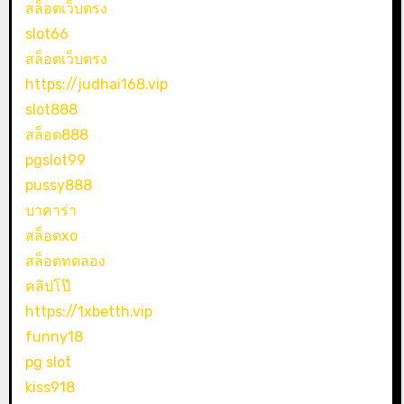
สล็อตเว็บตรง
slot66
สล็อตเว็บตรง
https://judhai168.vip
slot888
สล็อต888
pgslot99
pussy888
บาคาร่า
สล็อตxo
สล็อตทดลอง
คลิปโป๊
https://1xbetth.vip
funny18
pg slot
kiss918