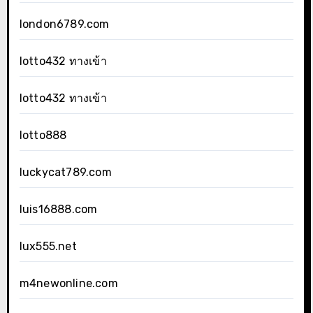
london6789.com
lotto432 ทางเข้า
lotto432 ทางเข้า
lotto888
luckycat789.com
luis16888.com
lux555.net
m4newonline.com