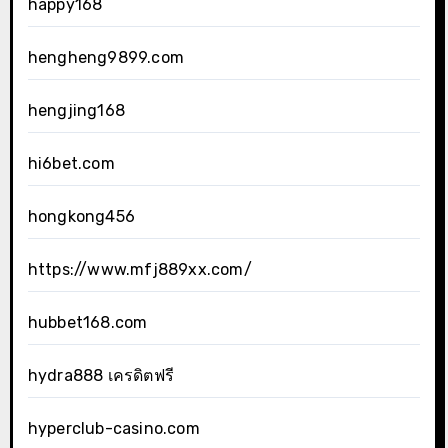
happy168
hengheng9899.com
hengjing168
hi6bet.com
hongkong456
https://www.mfj889xx.com/
hubbet168.com
hydra888 เครดิตฟรี
hyperclub-casino.com