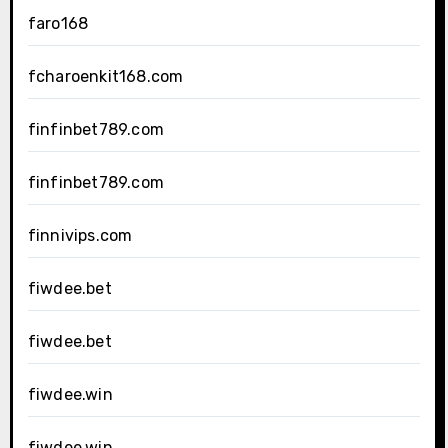
faro168
fcharoenkit168.com
finfinbet789.com
finfinbet789.com
finnivips.com
fiwdee.bet
fiwdee.bet
fiwdee.win
fiwdee.win