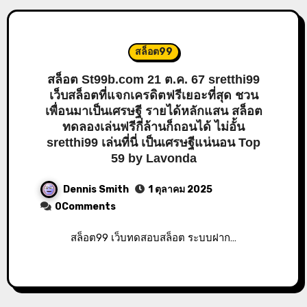
สล็อต99
สล็อต St99b.com 21 ต.ค. 67 sretthi99
เว็บสล็อตที่แจกเครดิตฟรีเยอะที่สุด ชวน
เพื่อนมาเป็นเศรษฐี รายได้หลักแสน สล็อต
ทดลองเล่นฟรีกี่ล้านก็ถอนได้ ไม่อั้น
sretthi99 เล่นที่นี่ เป็นเศรษฐีแน่นอน Top
59 by Lavonda
Dennis Smith
1 ตุลาคม 2025
0Comments
สล็อต99 เว็บทดสอบสล็อต ระบบฝาก…