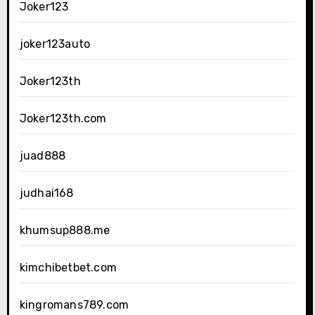
Joker123
joker123auto
Joker123th
Joker123th.com
juad888
judhai168
khumsup888.me
kimchibetbet.com
kingromans789.com