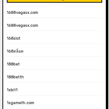
1688vegasx.com
1688vegasx.com
168slot
168สล็อต
188bet
188betth
1xbit1
1xgameth.com