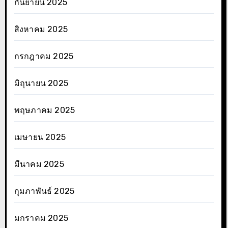
กันยายน 2025
สิงหาคม 2025
กรกฎาคม 2025
มิถุนายน 2025
พฤษภาคม 2025
เมษายน 2025
มีนาคม 2025
กุมภาพันธ์ 2025
มกราคม 2025