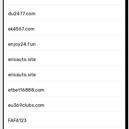
du2477.com
ek4567.com
enjoy24.fun
erisauto.site
erisauto.site
etbet16888.com
eu369clubs.com
FAFA123