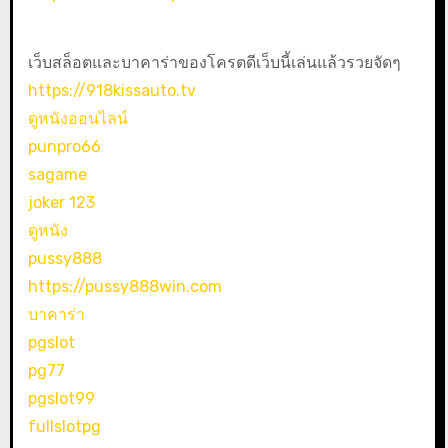
เว็บสล็อตและบาคาร่าของโครตดีเว็บนี้เล่นแล้วรวยจัดๆ
https://918kissauto.tv
ดูหนังออนไลน์
punpro66
sagame
joker 123
ดูหนัง
pussy888
https://pussy888win.com
บาคาร่า
pgslot
pg77
pgslot99
fullslotpg