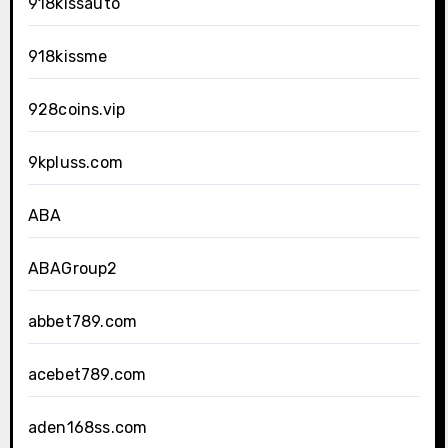
918kissauto
918kissme
928coins.vip
9kpluss.com
ABA
ABAGroup2
abbet789.com
acebet789.com
aden168ss.com