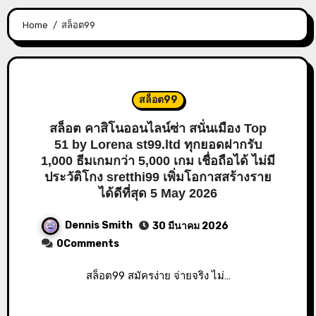
Home
สล็อต99
สล็อต99
สล็อต คาสิโนออนไลน์ซ่า สนั่นเมือง Top
51 by Lorena st99.ltd ทุกยอดฝากรับ
1,000 ธีมเกมกว่า 5,000 เกม เชื่อถือได้ ไม่มี
ประวัติโกง sretthi99 เพิ่มโอกาสสร้างราย
ได้ดีที่สุด 5 May 2026
Dennis Smith
30 มีนาคม 2026
0Comments
สล็อต99 สมัครง่าย จ่ายจริง ไม่…