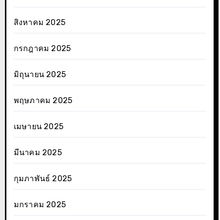
สิงหาคม 2025
กรกฎาคม 2025
มิถุนายน 2025
พฤษภาคม 2025
เมษายน 2025
มีนาคม 2025
กุมภาพันธ์ 2025
มกราคม 2025