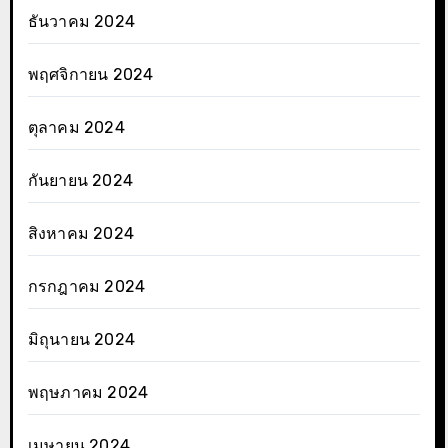
ธันวาคม 2024
พฤศจิกายน 2024
ตุลาคม 2024
กันยายน 2024
สิงหาคม 2024
กรกฎาคม 2024
มิถุนายน 2024
พฤษภาคม 2024
เมษายน 2024