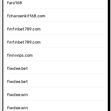
faro168
fcharoenkit168.com
finfinbet789.com
finfinbet789.com
finnivips.com
fiwdee.bet
fiwdee.bet
fiwdee.win
fiwdee.win