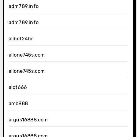
adm789.info
adm789.info
allbet24hr
allone745s.com
allone745s.com
alot666
amb888
argus16888.com
argus16888.com