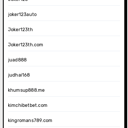
joker123auto
Joker123th
Joker123th.com
juad888
judhai168
khumsup888.me
kimchibetbet.com
kingromans789.com