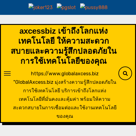
Skip
to
axcessbiz เข้าถึงโลกแห่ง
content
เทคโนโลยี ให้ความสะดวก
สบายและความรู้สึกปลอดภัยใน
การใช้เทคโนโลยีของคุณ
https://www.globalaxcess.biz
"GlobalAxcess.biz มุ่งสร้างความรู้สึกปลอดภัยใน
การใช้เทคโนโลยี บริการเข้าถึงโลกแห่ง
เทคโนโลยีที่มั่นคงและคุ้มค่า พร้อมให้ความ
สะดวกสบายในการเชื่อมต่อและใช้งานเทคโนโลยี
ของคุณ