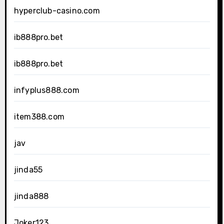
hyperclub-casino.com
ib888pro.bet
ib888pro.bet
infyplus888.com
item388.com
jav
jinda55
jinda888
Joker123