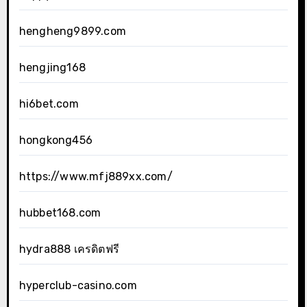
hengheng9899.com
hengjing168
hi6bet.com
hongkong456
https://www.mfj889xx.com/
hubbet168.com
hydra888 เครดิตฟรี
hyperclub-casino.com