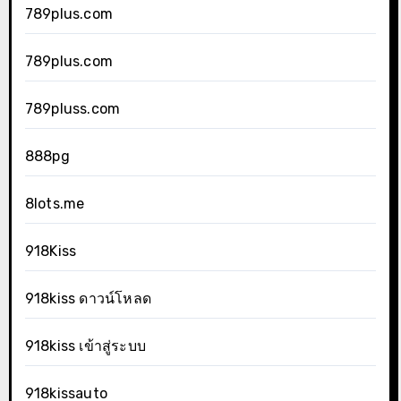
789plus.com
789plus.com
789pluss.com
888pg
8lots.me
918Kiss
918kiss ดาวน์โหลด
918kiss เข้าสู่ระบบ
918kissauto