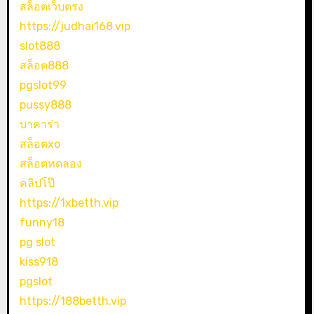
สล็อตเว็บตรง
https://judhai168.vip
slot888
สล็อต888
pgslot99
pussy888
บาคาร่า
สล็อตxo
สล็อตทดลอง
คลิปโป๊
https://1xbetth.vip
funny18
pg slot
kiss918
pgslot
https://188betth.vip