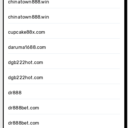
chinatown888.win
chinatown888.win
cupcake88x.com
daruma1688.com
dgb222hot.com
dgb222hot.com
dr888
dr888bet.com
dr888bet.com