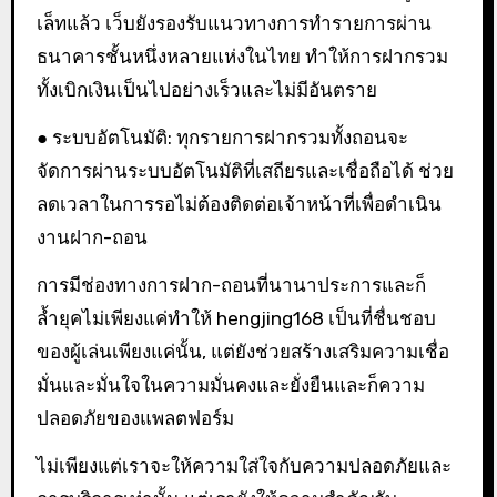
เล็ทแล้ว เว็บยังรองรับแนวทางการทำรายการผ่าน
ธนาคารชั้นหนึ่งหลายแห่งในไทย ทำให้การฝากรวม
ทั้งเบิกเงินเป็นไปอย่างเร็วและไม่มีอันตราย
● ระบบอัตโนมัติ: ทุกรายการฝากรวมทั้งถอนจะ
จัดการผ่านระบบอัตโนมัติที่เสถียรและเชื่อถือได้ ช่วย
ลดเวลาในการรอไม่ต้องติดต่อเจ้าหน้าที่เพื่อดำเนิน
งานฝาก-ถอน
การมีช่องทางการฝาก-ถอนที่นานาประการและก็
ล้ำยุคไม่เพียงแค่ทำให้ hengjing168 เป็นที่ชื่นชอบ
ของผู้เล่นเพียงแค่นั้น, แต่ยังช่วยสร้างเสริมความเชื่อ
มั่นและมั่นใจในความมั่นคงและยั่งยืนและก็ความ
ปลอดภัยของแพลตฟอร์ม
ไม่เพียงแต่เราจะให้ความใส่ใจกับความปลอดภัยและ