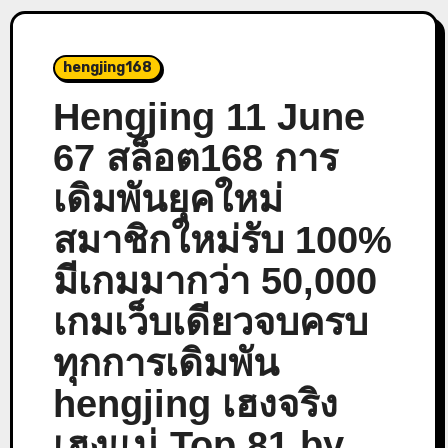
hengjing168
Hengjing 11 June
67 สล็อต168 การ
เดิมพันยุคใหม่
สมาชิกใหม่รับ 100%
มีเกมมากว่า 50,000
เกมเว็บเดียวจบครบ
ทุกการเดิมพัน
hengjing เฮงจริง
เฮงแน่ Top 81 by