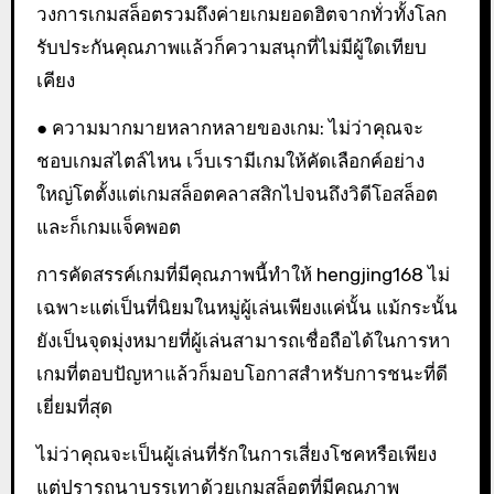
วงการเกมสล็อตรวมถึงค่ายเกมยอดฮิตจากทั่วทั้งโลก
รับประกันคุณภาพแล้วก็ความสนุกที่ไม่มีผู้ใดเทียบ
เคียง
● ความมากมายหลากหลายของเกม: ไม่ว่าคุณจะ
ชอบเกมสไตล์ไหน เว็บเรามีเกมให้คัดเลือกค์อย่าง
ใหญ่โตตั้งแต่เกมสล็อตคลาสสิกไปจนถึงวิดีโอสล็อต
และก็เกมแจ็คพอต
การคัดสรรค์เกมที่มีคุณภาพนี้ทำให้ hengjing168 ไม่
เฉพาะแต่เป็นที่นิยมในหมู่ผู้เล่นเพียงแค่นั้น แม้กระนั้น
ยังเป็นจุดมุ่งหมายที่ผู้เล่นสามารถเชื่อถือได้ในการหา
เกมที่ตอบปัญหาแล้วก็มอบโอกาสสำหรับการชนะที่ดี
เยี่ยมที่สุด
ไม่ว่าคุณจะเป็นผู้เล่นที่รักในการเสี่ยงโชคหรือเพียง
แต่ปรารถนาบรรเทาด้วยเกมสล็อตที่มีคุณภาพ