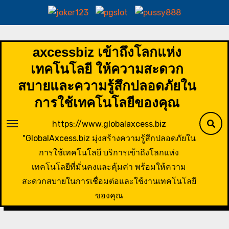
Skip
to
axcessbiz เข้าถึงโลกแห่ง
content
เทคโนโลยี ให้ความสะดวก
สบายและความรู้สึกปลอดภัยใน
การใช้เทคโนโลยีของคุณ
https://www.globalaxcess.biz
"GlobalAxcess.biz มุ่งสร้างความรู้สึกปลอดภัยใน
การใช้เทคโนโลยี บริการเข้าถึงโลกแห่ง
เทคโนโลยีที่มั่นคงและคุ้มค่า พร้อมให้ความ
สะดวกสบายในการเชื่อมต่อและใช้งานเทคโนโลยี
ของคุณ