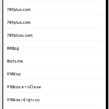
789plus.com
789plus.com
789pluss.com
888pg
8lots.me
918Kiss
918kiss ดาวน์โหลด
918kiss เข้าสู่ระบบ