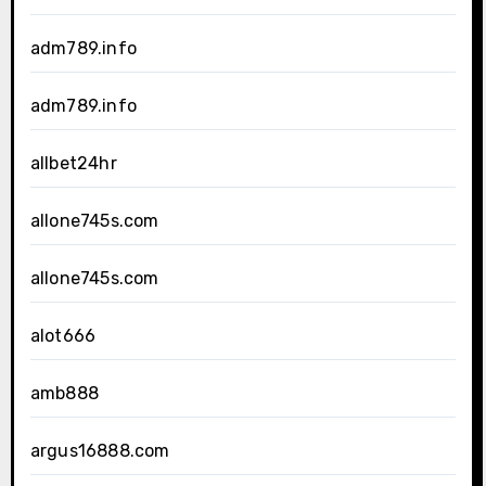
adm789.info
adm789.info
allbet24hr
allone745s.com
allone745s.com
alot666
amb888
argus16888.com