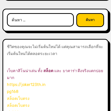
ค้นหา
สำหรับ:
ชีวิตของคุณจะไม่เริ่มต้นใหม่ได้ แต่คุณสามารถเลือกที่จะ
เริ่มต้นใหม่ได้ตลอดระยะเวลา
เว็บคาสิโนน่าเล่น ทั้ง
สล็อต
และ
บาคาร่า
ตึงจริงแตกบ่อย
มาก
https://joker123th.in
pg168
สล็อตเว็บตรง
สล็อตเว็บตรง