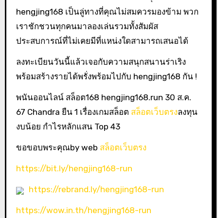
hengjing168 เป็นลู่ทางที่คุณไม่สมควรมองข้าม พวก
เราชักชวนทุกคนมาลองเล่นรวมทั้งสัมผัส
ประสบการณ์ที่ไม่เคยมีที่แหน่งใดสามารถเสนอได้
ลงทะเบียนวันนี้แล้วเจอกับความสนุกสนานร่าเริง
พร้อมสร้างรายได้พรั่งพร้อมไปกับ hengjing168 กัน !
พนันออนไลน์ สล็อต168 hengjing168.run 30 ส.ค.
67 Chandra ยืน 1 เรื่องเกมสล็อต
สล็อตเว็บตรง
ลงทุน
งบน้อย กำไรหลักแสน Top 43
ขอขอบพระคุณby web
สล็อตเว็บตรง
https://bit.ly/hengjing168-run
https://rebrand.ly/hengjing168-run
https://wow.in.th/hengjing168-run