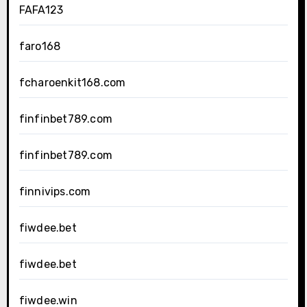
FAFA123
faro168
fcharoenkit168.com
finfinbet789.com
finfinbet789.com
finnivips.com
fiwdee.bet
fiwdee.bet
fiwdee.win