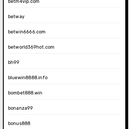
betm4vip.com
betway
betwin6666.com
betworld369hot.com
bh99
bluewin8888.info
bombet888.win
bonanza99
bonus888