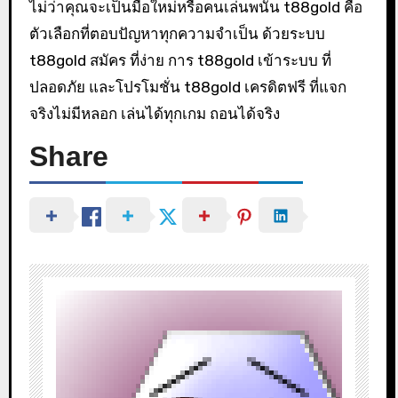
ไม่ว่าคุณจะเป็นมือใหม่หรือคนเล่นพนัน t88gold คือ
ตัวเลือกที่ตอบปัญหาทุกความจำเป็น ด้วยระบบ
t88gold สมัคร ที่ง่าย การ t88gold เข้าระบบ ที่
ปลอดภัย และโปรโมชั่น t88gold เครดิตฟรี ที่แจก
จริงไม่มีหลอก เล่นได้ทุกเกม ถอนได้จริง
Share