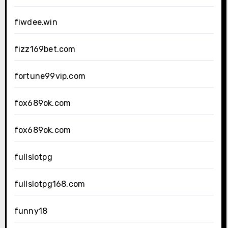
fiwdee.win
fizz169bet.com
fortune99vip.com
fox689ok.com
fox689ok.com
fullslotpg
fullslotpg168.com
funny18