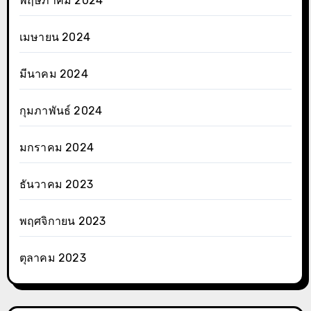
พฤษภาคม 2024
เมษายน 2024
มีนาคม 2024
กุมภาพันธ์ 2024
มกราคม 2024
ธันวาคม 2023
พฤศจิกายน 2023
ตุลาคม 2023