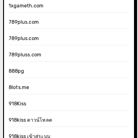
1xgameth.com
789plus.com
789plus.com
789pluss.com
888pg
8lots.me
918Kiss
918kiss ดาวน์โหลด
918kiss เข้าสู่ระบบ