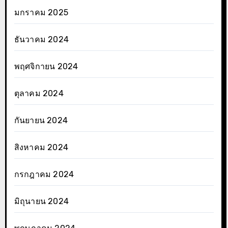
มกราคม 2025
ธันวาคม 2024
พฤศจิกายน 2024
ตุลาคม 2024
กันยายน 2024
สิงหาคม 2024
กรกฎาคม 2024
มิถุนายน 2024