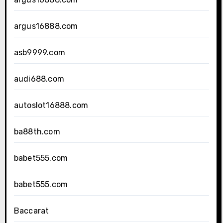
argus16888.com
asb9999.com
audi688.com
autoslot16888.com
ba88th.com
babet555.com
babet555.com
Baccarat