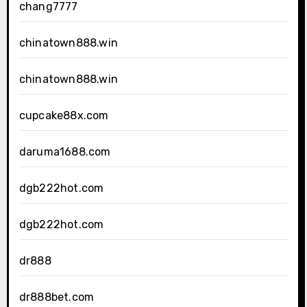
chang7777
chinatown888.win
chinatown888.win
cupcake88x.com
daruma1688.com
dgb222hot.com
dgb222hot.com
dr888
dr888bet.com