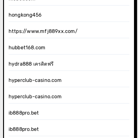
hongkong456
https://www.mfj889xx.com/
hubbet168.com
hydra888 เครดิตฟรี
hyperclub-casino.com
hyperclub-casino.com
ib888pro.bet
ib888pro.bet