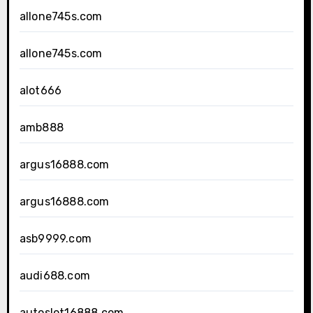
allone745s.com
allone745s.com
alot666
amb888
argus16888.com
argus16888.com
asb9999.com
audi688.com
autoslot16888.com