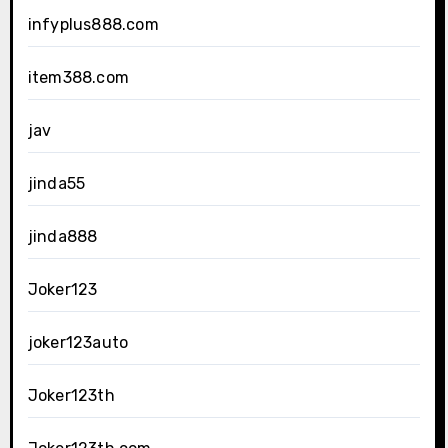
infyplus888.com
item388.com
jav
jinda55
jinda888
Joker123
joker123auto
Joker123th