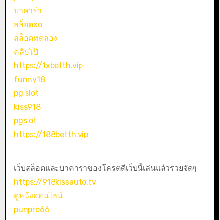
บาคาร่า
สล็อตxo
สล็อตทดลอง
คลิปโป๊
https://1xbetth.vip
funny18
pg slot
kiss918
pgslot
https://188betth.vip
เว็บสล็อตและบาคาร่าของโครตดีเว็บนี้เล่นแล้วรวยจัดๆ
https://918kissauto.tv
ดูหนังออนไลน์
punpro66