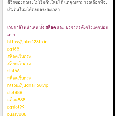
ชีวิตของคุณจะไม่เริ่มต้นใหม่ได้ แต่คุณสามารถเลือกที่จะ
เริ่มต้นใหม่ได้ตลอดระยะเวลา
เว็บคาสิโนน่าเล่น ทั้ง
สล็อต
และ
บาคาร่า
ตึงจริงแตกบ่อย
มาก
https://joker123th.in
pg168
สล็อตเว็บตรง
สล็อตเว็บตรง
slot66
สล็อตเว็บตรง
https://judhai168.vip
slot888
สล็อต888
pgslot99
pussy888