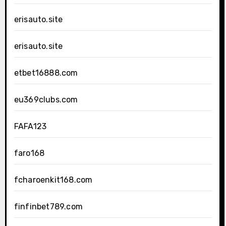
erisauto.site
erisauto.site
etbet16888.com
eu369clubs.com
FAFA123
faro168
fcharoenkit168.com
finfinbet789.com