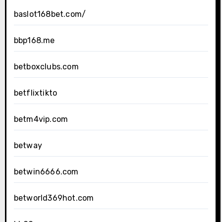
baslot168bet.com/
bbp168.me
betboxclubs.com
betflixtikto
betm4vip.com
betway
betwin6666.com
betworld369hot.com