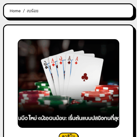
Home
งบน้อย
คาสิโน