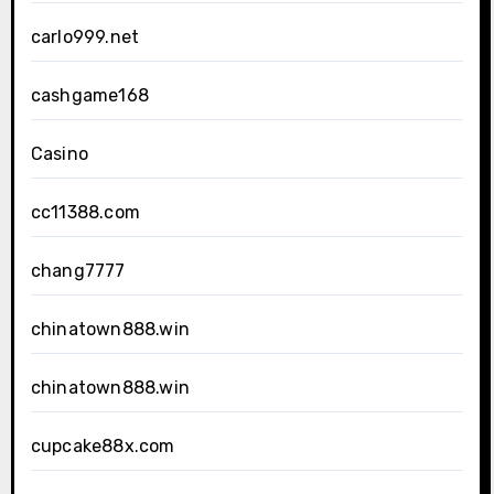
carlo999.net
cashgame168
Casino
cc11388.com
chang7777
chinatown888.win
chinatown888.win
cupcake88x.com