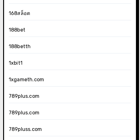
168สล็อต
188bet
188betth
1xbit1
1xgameth.com
789plus.com
789plus.com
789pluss.com