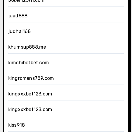
Joker123th.com
juad888
judhai168
khumsup888.me
kimchibetbet.com
kingromans789.com
kingxxxbet123.com
kingxxxbet123.com
kiss918