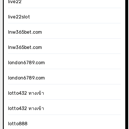
live22
live22slot
lnw365bet.com
lnw365bet.com
london6789.com
london6789.com
lotto432 ทางเข้า
lotto432 ทางเข้า
lotto888