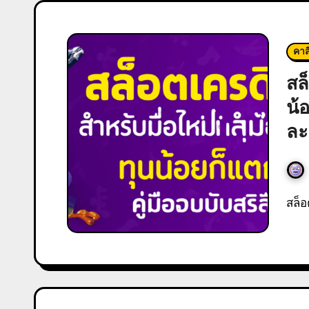
คาส
สล
น้
ละ
สล็