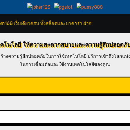
วครบ ทั้งสล็อตและบาคาร่า ฝากนี้เกินคุ้มรับทุนฟรี 100 สายทุน
เทคโนโลยี ให้ความสะดวกสบายและความรู้สึกปลอดภ
สร้างความรู้สึกปลอดภัยในการใช้เทคโนโลยี บริการเข้าถึงโลกแห
ในการเชื่อมต่อและใช้งานเทคโนโลยีของคุณ