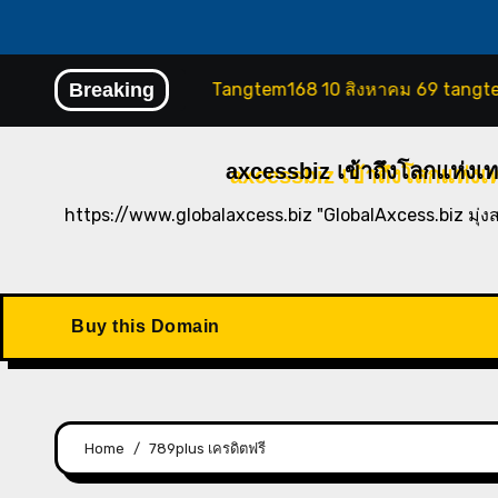
Skip
jing168d.com
Breaking
Tangtem168 10 สิงหาคม 69 tangtem168 เว็บเดีย
to
content
axcessbiz เข้าถึงโลกแห่ง
https://www.globalaxcess.biz "GlobalAxcess.biz มุ่ง
Buy this Domain
Home
789plus เครดิตฟรี