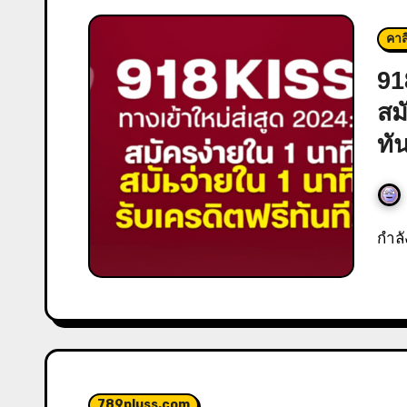
คาส
91
สม
ทัน
ก
789pluss.com