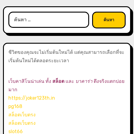
ค้นหา
สำหรับ:
ชีวิตของคุณจะไม่เริ่มต้นใหม่ได้ แต่คุณสามารถเลือกที่จะ
เริ่มต้นใหม่ได้ตลอดระยะเวลา
เว็บคาสิโนน่าเล่น ทั้ง
สล็อต
และ
บาคาร่า
ตึงจริงแตกบ่อย
มาก
https://joker123th.in
pg168
สล็อตเว็บตรง
สล็อตเว็บตรง
slot66