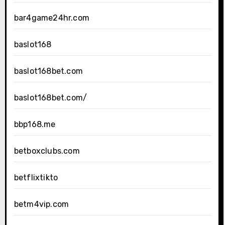
bar4game24hr.com
baslot168
baslot168bet.com
baslot168bet.com/
bbp168.me
betboxclubs.com
betflixtikto
betm4vip.com