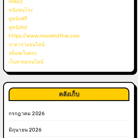
live22
หนังชนโรง
ดูหนังฟรี
ดูหนังhd
https://www.moviehdthai.com
บาคาร่าออนไลน์
สล็อตเว็บตรง
เว็บหวยออนไลน์
คลังเก็บ
กรกฎาคม 2026
มิถุนายน 2026