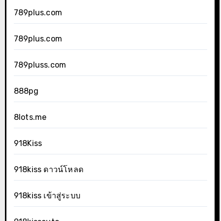
789plus.com
789plus.com
789pluss.com
888pg
8lots.me
918Kiss
918kiss ดาวน์โหลด
918kiss เข้าสู่ระบบ