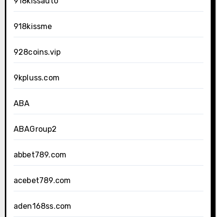
918kissauto
918kissme
928coins.vip
9kpluss.com
ABA
ABAGroup2
abbet789.com
acebet789.com
aden168ss.com