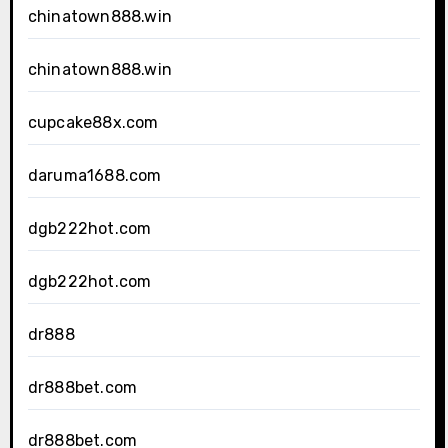
chinatown888.win
chinatown888.win
cupcake88x.com
daruma1688.com
dgb222hot.com
dgb222hot.com
dr888
dr888bet.com
dr888bet.com