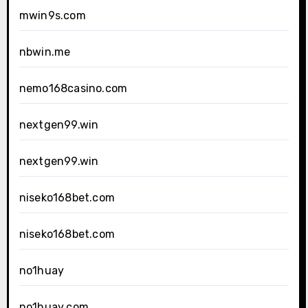
mwin9s.com
nbwin.me
nemo168casino.com
nextgen99.win
nextgen99.win
niseko168bet.com
niseko168bet.com
no1huay
no1huay.com