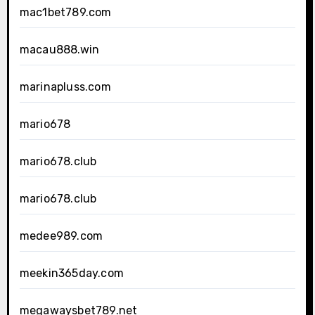
mac1bet789.com
macau888.win
marinapluss.com
mario678
mario678.club
mario678.club
medee989.com
meekin365day.com
megawaysbet789.net