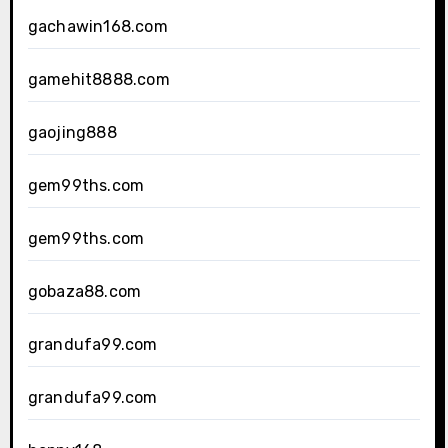
gachawin168.com
gamehit8888.com
gaojing888
gem99ths.com
gem99ths.com
gobaza88.com
grandufa99.com
grandufa99.com