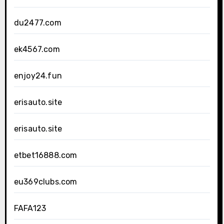
du2477.com
ek4567.com
enjoy24.fun
erisauto.site
erisauto.site
etbet16888.com
eu369clubs.com
FAFA123