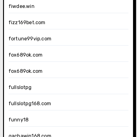
fiwdee.win
fizz169bet.com
fortune99vip.com
fox689ok.com
fox689ok.com
fullslotpg
fullslotpg168.com
funny18
gachawin168.com