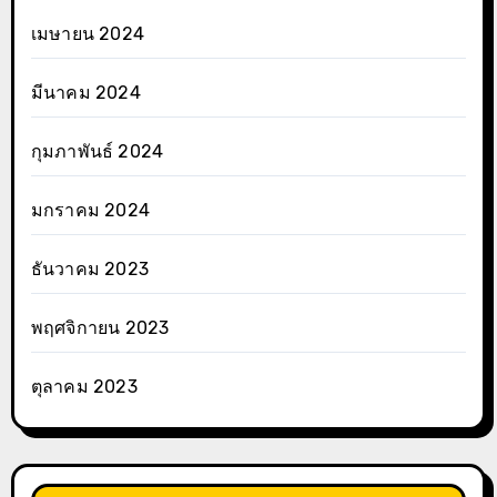
เมษายน 2024
มีนาคม 2024
กุมภาพันธ์ 2024
มกราคม 2024
ธันวาคม 2023
พฤศจิกายน 2023
ตุลาคม 2023