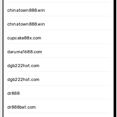
chinatown888.win
chinatown888.win
cupcake88x.com
daruma1688.com
dgb222hot.com
dgb222hot.com
dr888
dr888bet.com