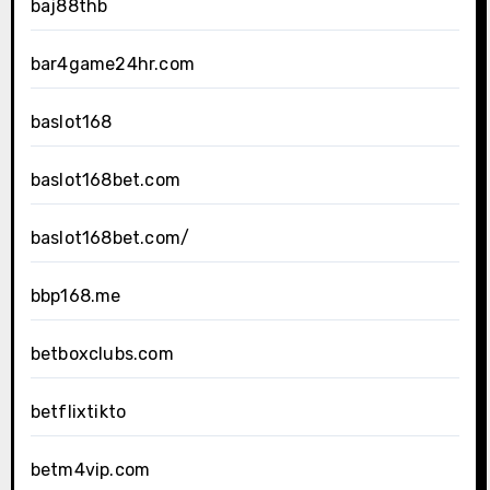
baj88thb
bar4game24hr.com
baslot168
baslot168bet.com
baslot168bet.com/
bbp168.me
betboxclubs.com
betflixtikto
betm4vip.com