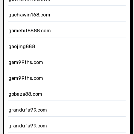
gachawin168.com
gamehit8888.com
gaojing888
gem99ths.com
gem99ths.com
gobaza88.com
grandufa99.com
grandufa99.com