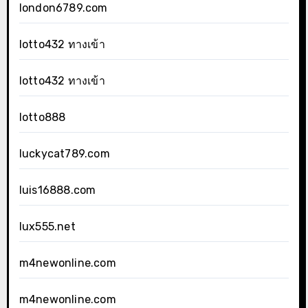
london6789.com
lotto432 ทางเข้า
lotto432 ทางเข้า
lotto888
luckycat789.com
luis16888.com
lux555.net
m4newonline.com
m4newonline.com