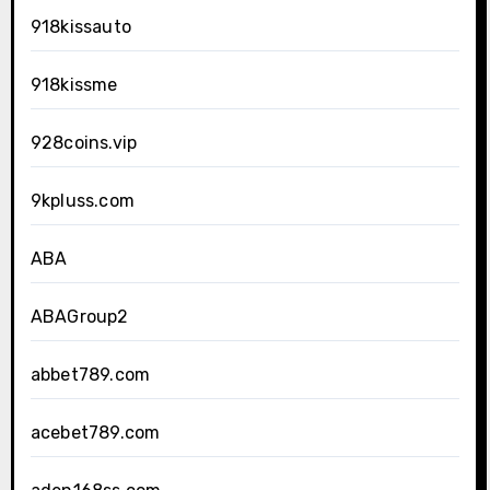
918kissauto
918kissme
928coins.vip
9kpluss.com
ABA
ABAGroup2
abbet789.com
acebet789.com