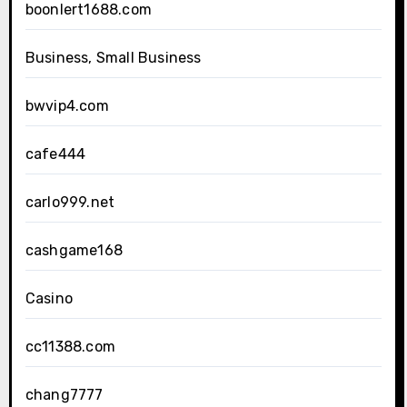
boonlert1688.com
Business, Small Business
bwvip4.com
cafe444
carlo999.net
cashgame168
Casino
cc11388.com
chang7777