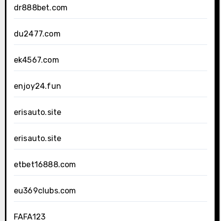
dr888bet.com
du2477.com
ek4567.com
enjoy24.fun
erisauto.site
erisauto.site
etbet16888.com
eu369clubs.com
FAFA123