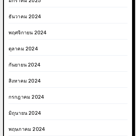
มกราคม 2025
ธันวาคม 2024
พฤศจิกายน 2024
ตุลาคม 2024
กันยายน 2024
สิงหาคม 2024
กรกฎาคม 2024
มิถุนายน 2024
พฤษภาคม 2024