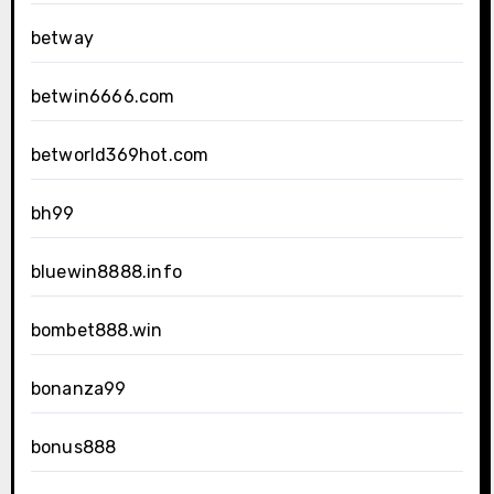
betway
betwin6666.com
betworld369hot.com
bh99
bluewin8888.info
bombet888.win
bonanza99
bonus888