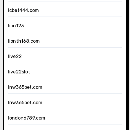
lcbet444.com
lion123
lionth168.com
live22
live22slot
lnw365bet.com
lnw365bet.com
london6789.com