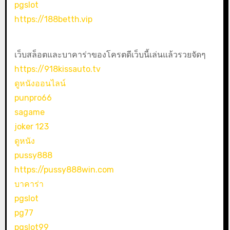
pgslot
https://188betth.vip
เว็บสล็อตและบาคาร่าของโครตดีเว็บนี้เล่นแล้วรวยจัดๆ
https://918kissauto.tv
ดูหนังออนไลน์
punpro66
sagame
joker 123
ดูหนัง
pussy888
https://pussy888win.com
บาคาร่า
pgslot
pg77
pgslot99