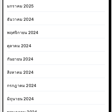
มกราคม 2025
ธันวาคม 2024
พฤศจิกายน 2024
ตุลาคม 2024
กันยายน 2024
สิงหาคม 2024
กรกฎาคม 2024
มิถุนายน 2024