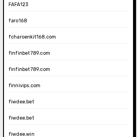
FAFA123
faro168
fcharoenkit168.com
finfinbet789.com
finfinbet789.com
finnivips.com
fiwdee.bet
fiwdee.bet
fiwdee.win