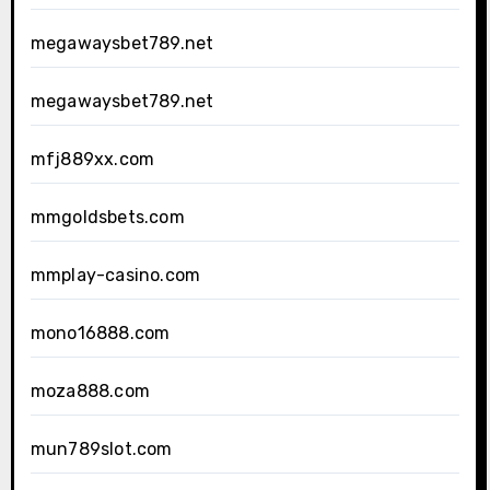
megawaysbet789.net
megawaysbet789.net
mfj889xx.com
mmgoldsbets.com
mmplay-casino.com
mono16888.com
moza888.com
mun789slot.com