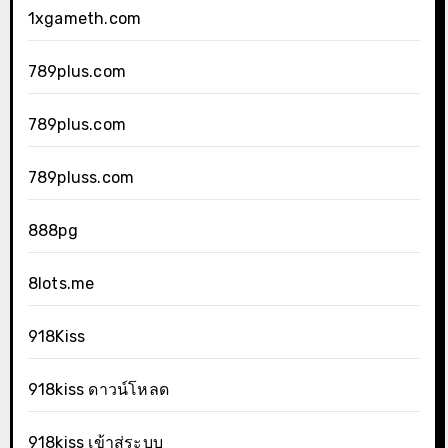
1xgameth.com
789plus.com
789plus.com
789pluss.com
888pg
8lots.me
918Kiss
918kiss ดาวน์โหลด
918kiss เข้าสู่ระบบ