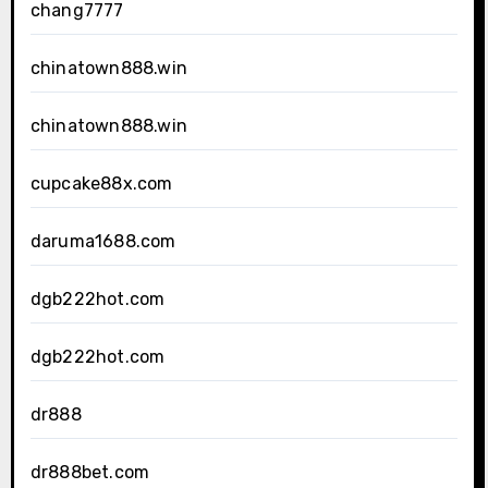
chang7777
chinatown888.win
chinatown888.win
cupcake88x.com
daruma1688.com
dgb222hot.com
dgb222hot.com
dr888
dr888bet.com