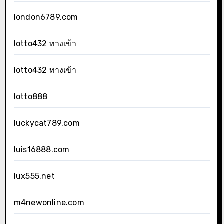
london6789.com
lotto432 ทางเข้า
lotto432 ทางเข้า
lotto888
luckycat789.com
luis16888.com
lux555.net
m4newonline.com