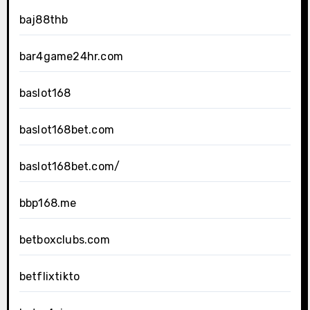
baj88thb
bar4game24hr.com
baslot168
baslot168bet.com
baslot168bet.com/
bbp168.me
betboxclubs.com
betflixtikto