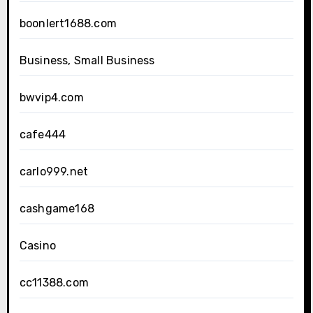
boonlert1688.com
Business, Small Business
bwvip4.com
cafe444
carlo999.net
cashgame168
Casino
cc11388.com