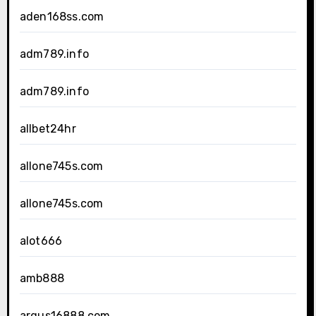
aden168ss.com
adm789.info
adm789.info
allbet24hr
allone745s.com
allone745s.com
alot666
amb888
argus16888.com