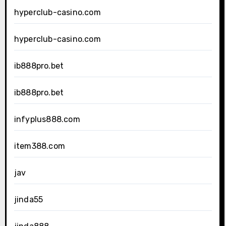
hyperclub-casino.com
hyperclub-casino.com
ib888pro.bet
ib888pro.bet
infyplus888.com
item388.com
jav
jinda55