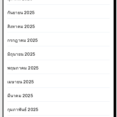
กันยายน 2025
สิงหาคม 2025
กรกฎาคม 2025
มิถุนายน 2025
พฤษภาคม 2025
เมษายน 2025
มีนาคม 2025
กุมภาพันธ์ 2025