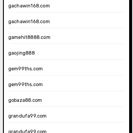
gachawin168.com
gachawin168.com
gamehit8888.com
gaojing888
gem99ths.com
gem99ths.com
gobaza88.com
grandufa99.com
grandufa99.com