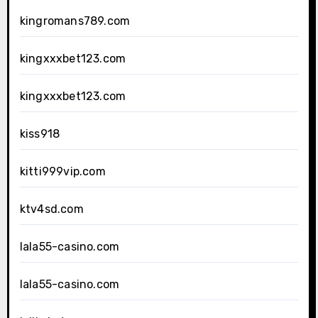
kingromans789.com
kingxxxbet123.com
kingxxxbet123.com
kiss918
kitti999vip.com
ktv4sd.com
lala55-casino.com
lala55-casino.com