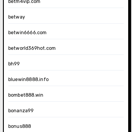
betm4vip.com
betway
betwin6666.com
betworld369hot.com
bh99
bluewin8888.info
bombet888.win
bonanza99
bonus888