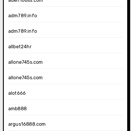
aden168ss.com
adm789.info
adm789.info
allbet24hr
allone745s.com
allone745s.com
alot666
amb888
argus16888.com