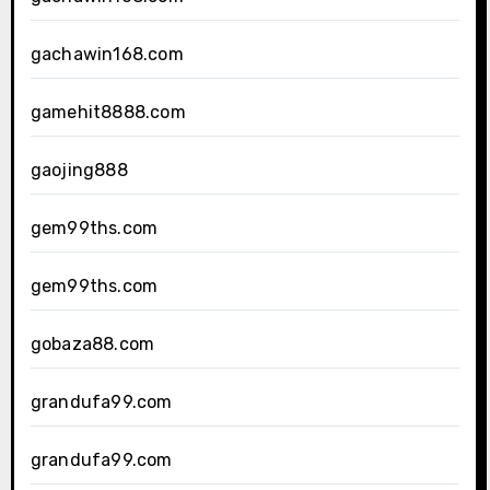
gachawin168.com
gamehit8888.com
gaojing888
gem99ths.com
gem99ths.com
gobaza88.com
grandufa99.com
grandufa99.com