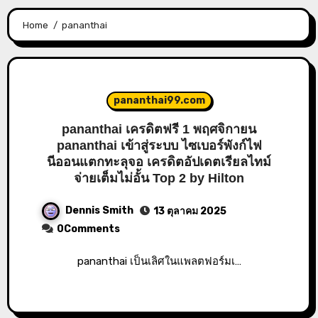
Home
pananthai
pananthai99.com
pananthai เครดิตฟรี 1 พฤศจิกายน
pananthai เข้าสู่ระบบ ไซเบอร์พังก์ไฟ
นีออนแตกทะลุจอ เครดิตอัปเดตเรียลไทม์
จ่ายเต็มไม่อั้น Top 2 by Hilton
Dennis Smith
13 ตุลาคม 2025
0Comments
pananthai เป็นเลิศในแพลตฟอร์มเ…