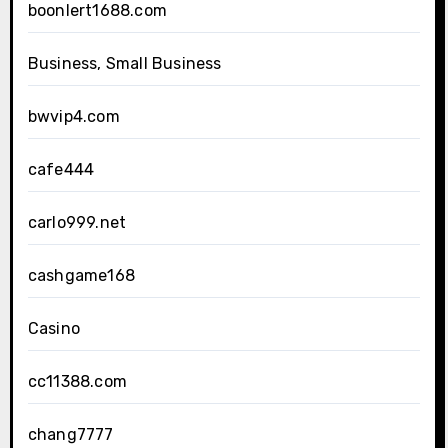
boonlert1688.com
Business, Small Business
bwvip4.com
cafe444
carlo999.net
cashgame168
Casino
cc11388.com
chang7777