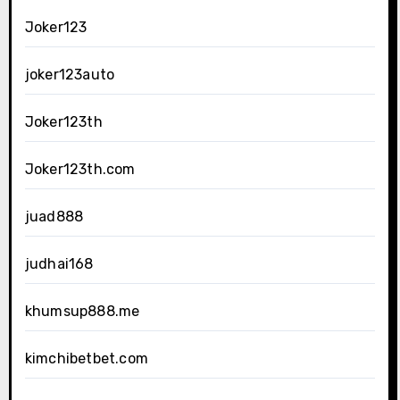
Joker123
joker123auto
Joker123th
Joker123th.com
juad888
judhai168
khumsup888.me
kimchibetbet.com