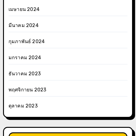
เมษายน 2024
มีนาคม 2024
กุมภาพันธ์ 2024
มกราคม 2024
ธันวาคม 2023
พฤศจิกายน 2023
ตุลาคม 2023