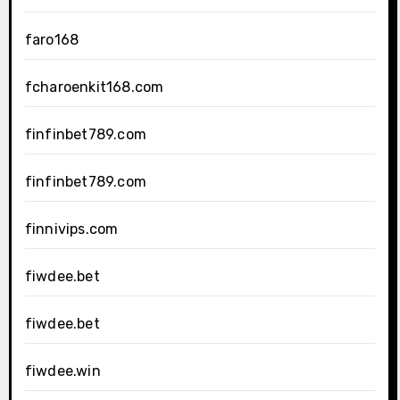
faro168
fcharoenkit168.com
finfinbet789.com
finfinbet789.com
finnivips.com
fiwdee.bet
fiwdee.bet
fiwdee.win