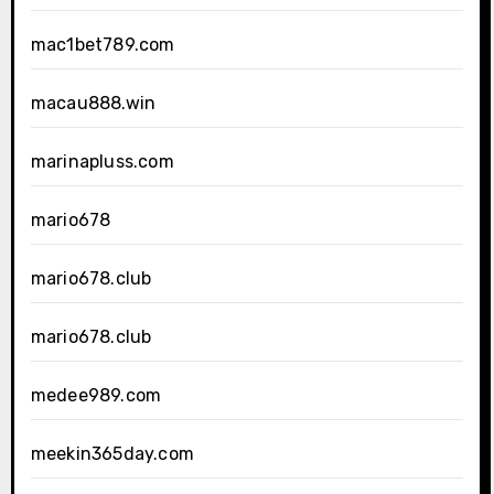
mac1bet789.com
macau888.win
marinapluss.com
mario678
mario678.club
mario678.club
medee989.com
meekin365day.com