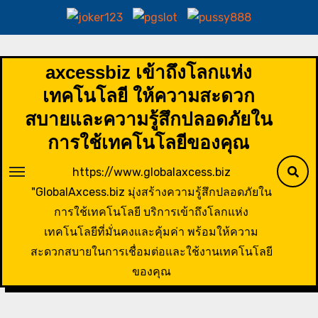
Skip
to
axcessbiz เข้าถึงโลกแห่ง
content
เทคโนโลยี ให้ความสะดวก
สบายและความรู้สึกปลอดภัยใน
การใช้เทคโนโลยีของคุณ
https://www.globalaxcess.biz
"GlobalAxcess.biz มุ่งสร้างความรู้สึกปลอดภัยใน
การใช้เทคโนโลยี บริการเข้าถึงโลกแห่ง
เทคโนโลยีที่มั่นคงและคุ้มค่า พร้อมให้ความ
สะดวกสบายในการเชื่อมต่อและใช้งานเทคโนโลยี
ของคุณ