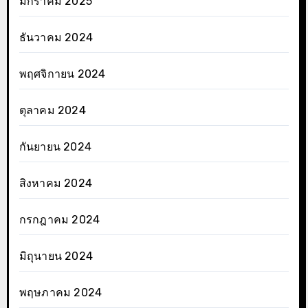
มกราคม 2025
ธันวาคม 2024
พฤศจิกายน 2024
ตุลาคม 2024
กันยายน 2024
สิงหาคม 2024
กรกฎาคม 2024
มิถุนายน 2024
พฤษภาคม 2024