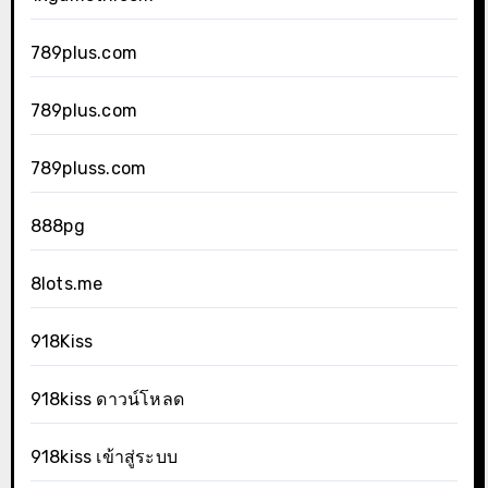
789plus.com
789plus.com
789pluss.com
888pg
8lots.me
918Kiss
918kiss ดาวน์โหลด
918kiss เข้าสู่ระบบ