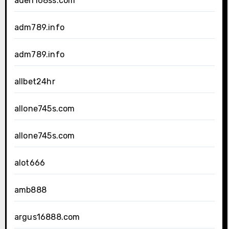
aden168ss.com
adm789.info
adm789.info
allbet24hr
allone745s.com
allone745s.com
alot666
amb888
argus16888.com