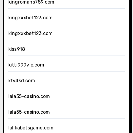
kingromans789.com
kingxxxbet123.com
kingxxxbet123.com
kiss918
kitti999vip.com
ktv4sd.com
lala55-casino.com
lala55-casino.com
lalikabetsgame.com