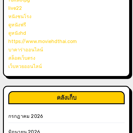
live22
หนังชนโรง
ดูหนังฟรี
ดูหนังhd
https://www.moviehdthai.com
บาคาร่าออนไลน์
สล็อตเว็บตรง
เว็บหวยออนไลน์
คลังเก็บ
กรกฎาคม 2026
มิถุนายน 2026