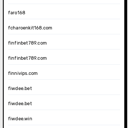
faro168
fcharoenkit168.com
finfinbet789.com
finfinbet789.com
finnivips.com
fiwdee.bet
fiwdee.bet
fiwdee.win