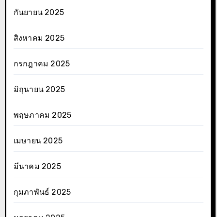
กันยายน 2025
สิงหาคม 2025
กรกฎาคม 2025
มิถุนายน 2025
พฤษภาคม 2025
เมษายน 2025
มีนาคม 2025
กุมภาพันธ์ 2025