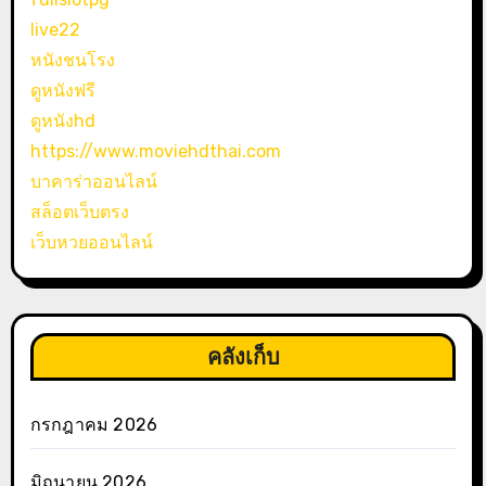
live22
หนังชนโรง
ดูหนังฟรี
ดูหนังhd
https://www.moviehdthai.com
บาคาร่าออนไลน์
สล็อตเว็บตรง
เว็บหวยออนไลน์
คลังเก็บ
กรกฎาคม 2026
มิถุนายน 2026