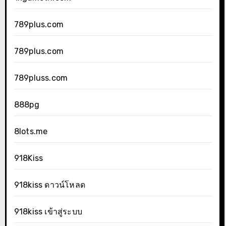
789plus.com
789plus.com
789pluss.com
888pg
8lots.me
918Kiss
918kiss ดาวน์โหลด
918kiss เข้าสู่ระบบ