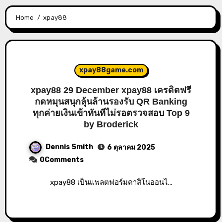
Home
xpay88
xpay88game.com
xpay88 29 December xpay88 เครดิตฟรี
กดหมุนสนุกลุ้นล้านรองรับ QR Banking
ทุกค่ายเงินเข้าทันทีไม่รอตรวจสอบ Top 9
by Broderick
Dennis Smith
6 ตุลาคม 2025
0Comments
xpay88 เป็นแพลตฟอร์มคาสิโนออนไ…