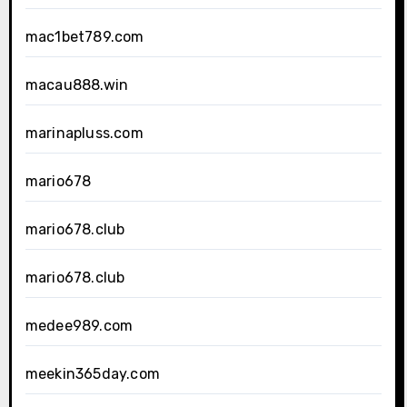
mac1bet789.com
macau888.win
marinapluss.com
mario678
mario678.club
mario678.club
medee989.com
meekin365day.com