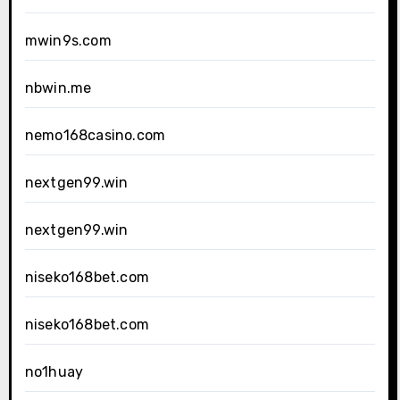
mwin9s.com
nbwin.me
nemo168casino.com
nextgen99.win
nextgen99.win
niseko168bet.com
niseko168bet.com
no1huay