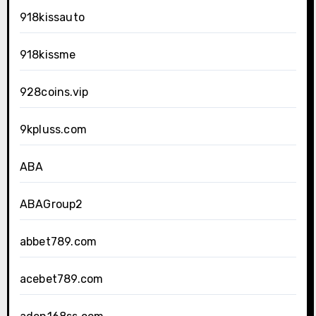
918kissauto
918kissme
928coins.vip
9kpluss.com
ABA
ABAGroup2
abbet789.com
acebet789.com