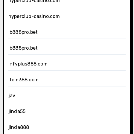
hyperclub-casino.com
hyperclub-casino.com
ib888pro.bet
ib888pro.bet
infyplus888.com
item388.com
jav
jinda55
jinda888