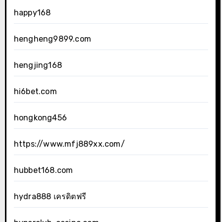
happy168
hengheng9899.com
hengjing168
hi6bet.com
hongkong456
https://www.mfj889xx.com/
hubbet168.com
hydra888 เครดิตฟรี