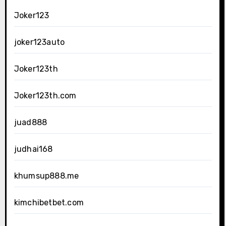
Joker123
joker123auto
Joker123th
Joker123th.com
juad888
judhai168
khumsup888.me
kimchibetbet.com