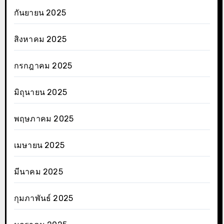
กันยายน 2025
สิงหาคม 2025
กรกฎาคม 2025
มิถุนายน 2025
พฤษภาคม 2025
เมษายน 2025
มีนาคม 2025
กุมภาพันธ์ 2025