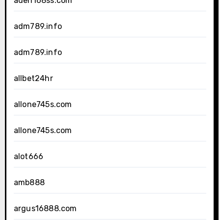
aden168ss.com
adm789.info
adm789.info
allbet24hr
allone745s.com
allone745s.com
alot666
amb888
argus16888.com