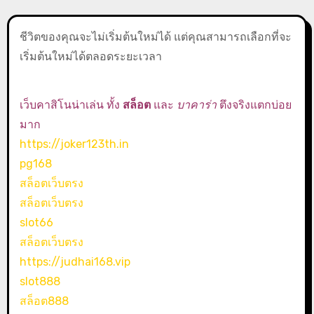
ชีวิตของคุณจะไม่เริ่มต้นใหม่ได้ แต่คุณสามารถเลือกที่จะ
เริ่มต้นใหม่ได้ตลอดระยะเวลา
เว็บคาสิโนน่าเล่น ทั้ง
สล็อต
และ
บาคาร่า
ตึงจริงแตกบ่อย
มาก
https://joker123th.in
pg168
สล็อตเว็บตรง
สล็อตเว็บตรง
slot66
สล็อตเว็บตรง
https://judhai168.vip
slot888
สล็อต888