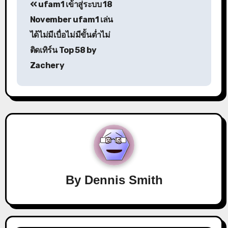
ufam1 เข้าสู่ระบบ 18
เรื่อง
November ufam1 เล่น
ได้ไม่มีเบื่อไม่มีขั้นต่ำไม่
ติดเทิร์น Top 58 by
Zachery
By
Dennis Smith