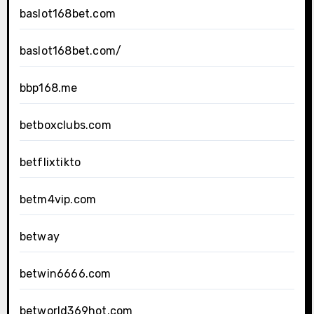
baslot168bet.com
baslot168bet.com/
bbp168.me
betboxclubs.com
betflixtikto
betm4vip.com
betway
betwin6666.com
betworld369hot.com