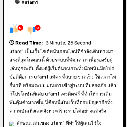
#
ufam1
0
0
Read Time:
3 Minute, 25 Second
ufam1 เป็นเว็บไซต์พนันออนไลน์ที่กำลังเดินทางมา
แรงที่สุดในตอนนี้ ด้วยระบบที่พัฒนามาเพื่อรองรับผู้
เล่นทุกระดับ ตั้งแต่ผู้เริ่มต้นจนกระทั่งนักพนันมือโปร
ข้อดีคือการ ufam1 สมัคร ที่สบาย รวดเร็ว ใช้เวลาไม่
กี่นาที พร้อมระบบ ufam1 เข้าสู่ระบบ ที่ปลอดภัย แล้ว
ก็โปรโมชั่นพิเศษ ufam1 เครดิตฟรี ที่ทำให้การเดิม
พันคุ้มค่ามากขึ้น นี่คือหนึ่งในเว็บที่ตอบปัญหาอีกทั้ง
ความบันเทิงและจังหวะสร้างรายได้อย่างแท้จริง
ลักษณะเด่นของ ufam1 ที่ทำให้ผู้เล่นไว้ใจ