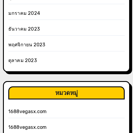
มกราคม 2024
ธันวาคม 2023
พฤศจิกายน 2023
ตุลาคม 2023
หมวดหมู่
1688vegasx.com
1688vegasx.com