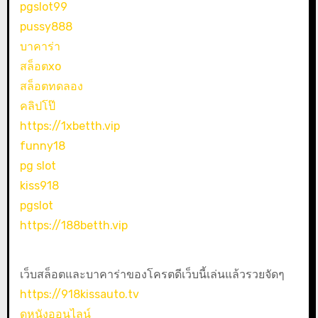
pgslot99
pussy888
บาคาร่า
สล็อตxo
สล็อตทดลอง
คลิปโป๊
https://1xbetth.vip
funny18
pg slot
kiss918
pgslot
https://188betth.vip
เว็บสล็อตและบาคาร่าของโครตดีเว็บนี้เล่นแล้วรวยจัดๆ
https://918kissauto.tv
ดูหนังออนไลน์