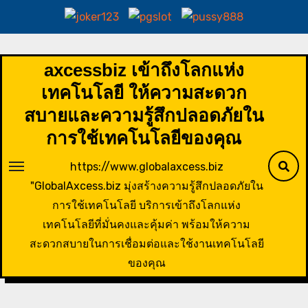
Skip
to
axcessbiz เข้าถึงโลกแห่ง
content
เทคโนโลยี ให้ความสะดวก
สบายและความรู้สึกปลอดภัยใน
การใช้เทคโนโลยีของคุณ
https://www.globalaxcess.biz
"GlobalAxcess.biz มุ่งสร้างความรู้สึกปลอดภัยใน
การใช้เทคโนโลยี บริการเข้าถึงโลกแห่ง
เทคโนโลยีที่มั่นคงและคุ้มค่า พร้อมให้ความ
สะดวกสบายในการเชื่อมต่อและใช้งานเทคโนโลยี
ของคุณ