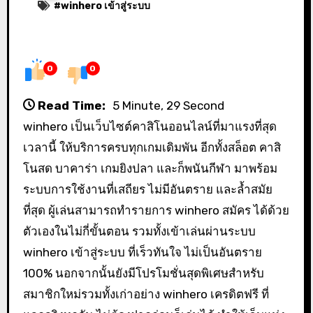
#
winhero เข้าสู่ระบบ
0
0
Read Time:
5 Minute, 29 Second
winhero เป็นเว็บไซต์คาสิโนออนไลน์ที่มาแรงที่สุด
เวลานี้ ให้บริการครบทุกเกมเดิมพัน อีกทั้งสล็อต คาสิ
โนสด บาคาร่า เกมยิงปลา และก็พนันกีฬา มาพร้อม
ระบบการใช้งานที่เสถียร ไม่มีอันตราย และล้ำสมัย
ที่สุด ผู้เล่นสามารถทำรายการ winhero สมัคร ได้ด้วย
ตัวเองในไม่กี่ขั้นตอน รวมทั้งเข้าเล่นผ่านระบบ
winhero เข้าสู่ระบบ ที่เร็วทันใจ ไม่เป็นอันตราย
100% นอกจากนั้นยังมีโปรโมชั่นสุดพิเศษสำหรับ
สมาชิกใหม่รวมทั้งเก่าอย่าง winhero เครดิตฟรี ที่