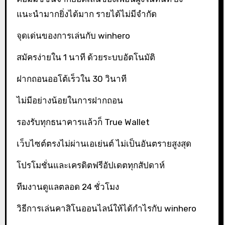
แนะนำมากยิ่งได้มาก รายได้ไม่มีจำกัด
จุดเด่นของการเล่นกับ winhero
สมัครง่ายใน 1 นาที ด้วยระบบอัตโนมัติ
ฝากถอนออโต้เร็วใน 30 วินาที
ไม่มีอย่างน้อยในการฝากถอน
รองรับทุกธนาคารแล้วก็ True Wallet
เว็บไซต์ตรงไม่ผ่านเอเย่นต์ ไม่เป็นอันตรายสูงสุด
โปรโมชั่นและเครดิตฟรีอัปเดตทุกสัปดาห์
ทีมงานดูแลตลอด 24 ชั่วโมง
วิธีการเล่นคาสิโนออนไลน์ให้ได้กำไรกับ winhero