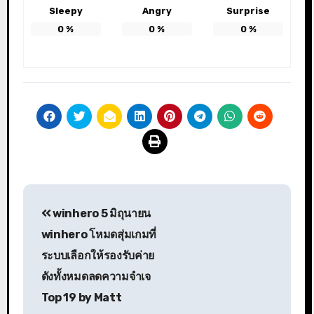
Sleepy
Angry
Surprise
0
%
0
%
0
%
แนะแนว
winhero 5 มิถุนายน
เรื่อง
winhero โหมดสุ่มเกมที่
ระบบเลือกให้รองรับค่าย
ดังทั้งหมดลดความจำเจ
Top 19 by Matt