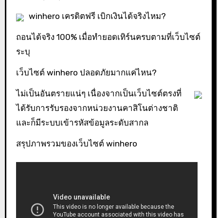
winhero เครดิตฟรี เบิกเงินได้จริงไหม?
ถอนได้จริง 100% เมื่อทำยอดเทิร์นครบตามที่เว็บไซต์
ระบุ
เว็บไซต์ winhero ปลอดภัยมากแค่ไหน?
ไม่เป็นอันตรายแน่ๆ เนื่องจากเป็นเว็บไซต์ตรงที่
ได้รับการรับรองจากหน่วยงานคาสิโนต่างชาติ
และก็มีระบบเข้ารหัสข้อมูลระดับสากล
สรุปภาพรวมของเว็บไซต์ winhero