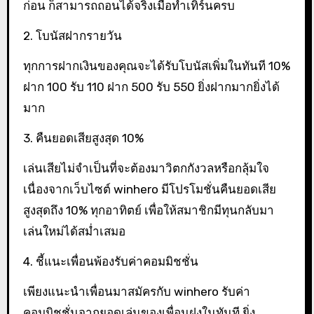
ก่อน ก็สามารถถอนได้จริงเมื่อทำเทิร์นครบ
2. โบนัสฝากรายวัน
ทุกการฝากเงินของคุณจะได้รับโบนัสเพิ่มในทันที 10%
ฝาก 100 รับ 110 ฝาก 500 รับ 550 ยิ่งฝากมากยิ่งได้
มาก
3. คืนยอดเสียสูงสุด 10%
เล่นเสียไม่จำเป็นที่จะต้องมาวิตกกังวลหรือกลุ้มใจ
เนื่องจากเว็บไซต์ winhero มีโปรโมชั่นคืนยอดเสีย
สูงสุดถึง 10% ทุกอาทิตย์ เพื่อให้สมาชิกมีทุนกลับมา
เล่นใหม่ได้สม่ำเสมอ
4. ชี้แนะเพื่อนพ้องรับค่าคอมมิชชั่น
เพียงแนะนำเพื่อนมาสมัครกับ winhero รับค่า
คอมมิชชั่นจากยอดเล่นของเพื่อนฝูงในทันที ยิ่ง