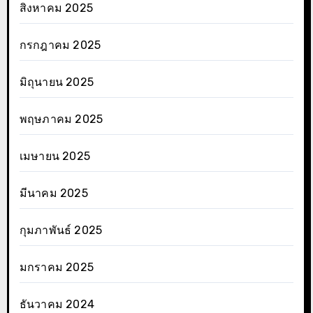
สิงหาคม 2025
กรกฎาคม 2025
มิถุนายน 2025
พฤษภาคม 2025
เมษายน 2025
มีนาคม 2025
กุมภาพันธ์ 2025
มกราคม 2025
ธันวาคม 2024