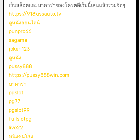
เว็บสล็อตและบาคาร่าของโครตดีเว็บนี้เล่นแล้วรวยจัดๆ
https://918kissauto.tv
ดูหนังออนไลน์
punpro66
sagame
joker 123
ดูหนัง
pussy888
https://pussy888win.com
บาคาร่า
pgslot
pg77
pgslot99
fullslotpg
live22
หนังชนโรง