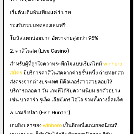
เริ่มต้นเดิมพันเพียงแค่ 1 บาท
รองรับระบบทดลองเล่นฟรี
โบนัสแตกบ่อยมาก อัตราจ่ายสูงกว่า 95%
2. คาสิโนสด (Live Casino)
สำหรับผู้ที่ถูกใจความระทึกใจแบบเรียลไทม์
winhero
สมัคร
มีบริการคาสิโนสดจากค่ายชั้นหนึ่ง ถ่ายทอดสด
ส่งตรงจากต่างประเทศ มีดีลเลอร์สาวสวยคอยให้
บริการตลอด 1 วัน เกมที่ได้รับความนิยม ยกตัวอย่าง
เช่น บาคาร่า รูเล็ต เสือมังกร ไฮโล รวมทั้งกางล็คแจ็ค
3. เกมยิงปลา (Fish Hunter)
เกมยิงปลาของ
winhero
เป็นอีกหนึ่งเกมยอดนิยมที่