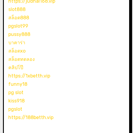
https://judhai168.vip
slot888
สล็อต888
pgslot99
pussy888
บาคาร่า
สล็อตxo
สล็อตทดลอง
คลิปโป๊
https://1xbetth.vip
funny18
pg slot
kiss918
pgslot
https://188betth.vip