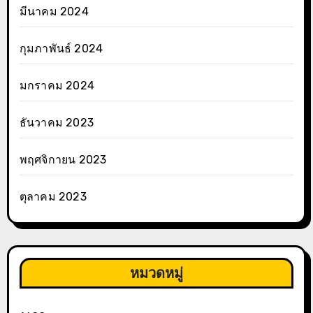
มีนาคม 2024
กุมภาพันธ์ 2024
มกราคม 2024
ธันวาคม 2023
พฤศจิกายน 2023
ตุลาคม 2023
หมวดหมู่