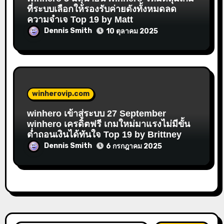
ที่ระบบเลือกให้รองรับค่ายดังทั้งหมดลด
ความจำเจ Top 19 by Matt
Dennis Smith
10 ตุลาคม 2025
winherovip.com
winhero เข้าสู่ระบบ 27 September
winhero เครดิตฟรี เกมใหม่มาแรงไม่มีขั้น
ต่ำถอนเงินได้ทันใจ Top 19 by Brittney
Dennis Smith
6 กรกฎาคม 2025