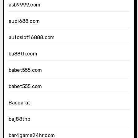
asb9999.com
audi688.com
autoslot16888.com
ba88th.com
babet555.com
babet555.com
Baccarat
baj88thb
bar4game24hr.com