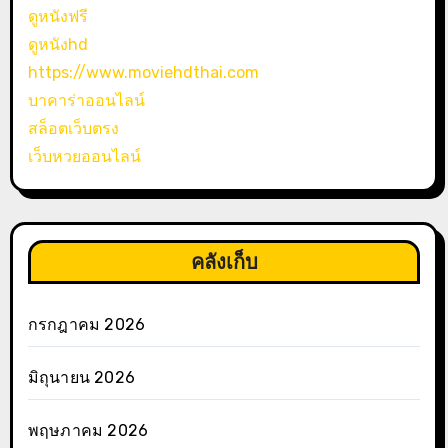
ดูหนังฟรี
ดูหนังhd
https://www.moviehdthai.com
บาคาร่าออนไลน์
สล็อตเว็บตรง
เว็บหวยออนไลน์
คลังเก็บ
กรกฎาคม 2026
มิถุนายน 2026
พฤษภาคม 2026