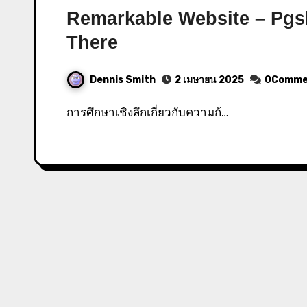
Remarkable Website – Pgsl
There
Dennis Smith
2 เมษายน 2025
0Comme
การศึกษาเชิงลึกเกี่ยวกับความก้…