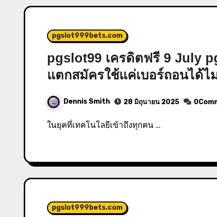
pgslot999bets.com
pgslot99 เครดิตฟรี 9 July p
แตกสมัครใช้แค่เบอร์ถอนได้ไม
Dennis Smith
28 มิถุนายน 2025
0Com
ในยุคที่เทคโนโลยีเข้าถึงทุกคน …
pgslot999bets.com