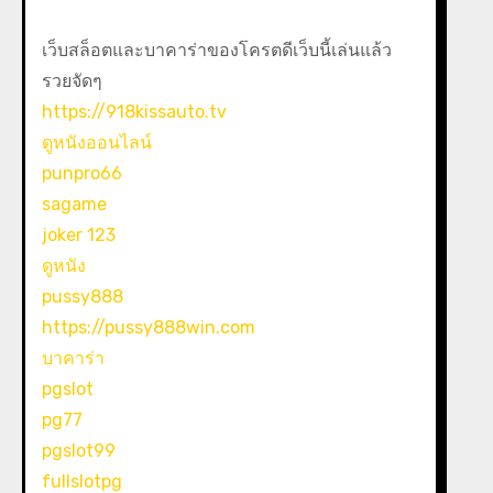
เว็บสล็อตและบาคาร่าของโครตดีเว็บนี้เล่นแล้ว
รวยจัดๆ
https://918kissauto.tv
ดูหนังออนไลน์
punpro66
sagame
joker 123
ดูหนัง
pussy888
https://pussy888win.com
บาคาร่า
pgslot
pg77
pgslot99
fullslotpg