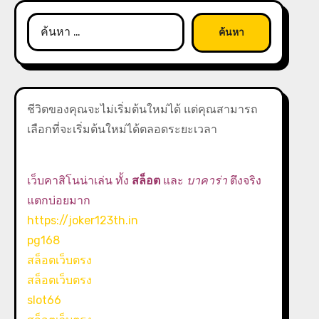
ค้นหา
สำหรับ:
ชีวิตของคุณจะไม่เริ่มต้นใหม่ได้ แต่คุณสามารถ
เลือกที่จะเริ่มต้นใหม่ได้ตลอดระยะเวลา
เว็บคาสิโนน่าเล่น ทั้ง
สล็อต
และ
บาคาร่า
ตึงจริง
แตกบ่อยมาก
https://joker123th.in
pg168
สล็อตเว็บตรง
สล็อตเว็บตรง
slot66