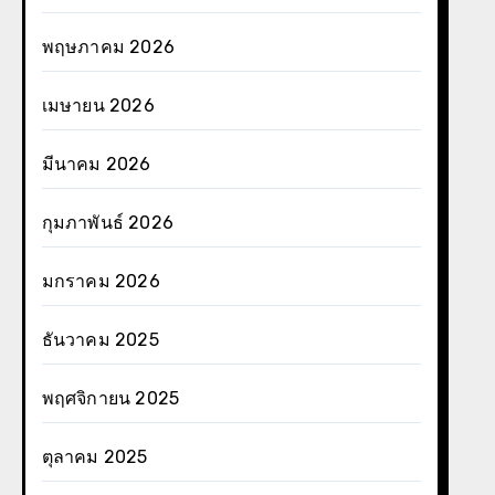
พฤษภาคม 2026
เมษายน 2026
มีนาคม 2026
กุมภาพันธ์ 2026
มกราคม 2026
ธันวาคม 2025
พฤศจิกายน 2025
ตุลาคม 2025