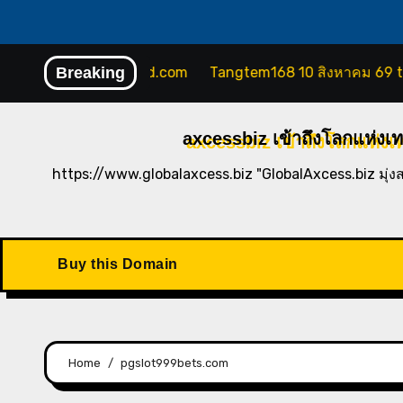
Skip
ia hengjing168d.com
Breaking
Tangtem168 10 สิงหาคม 69 tangtem168 เว
to
content
axcessbiz เข้าถึงโลกแห่ง
https://www.globalaxcess.biz "GlobalAxcess.biz มุ่ง
Buy this Domain
Home
pgslot999bets.com