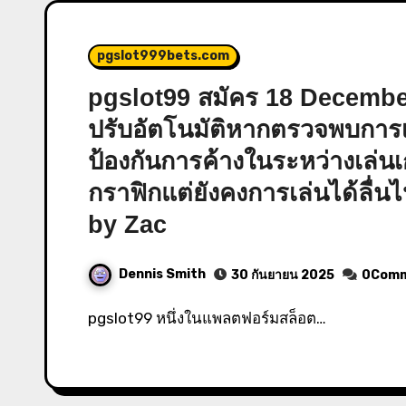
pgslot999bets.com
pgslot99 สมัคร 18 Decembe
ปรับอัตโนมัติหากตรวจพบการเชื่
ป้องกันการค้างในระหว่างเล่น
กราฟิกแต่ยังคงการเล่นได้ลื่น
by Zac
Dennis Smith
30 กันยายน 2025
0Com
pgslot99 หนึ่งในแพลตฟอร์มสล็อต…