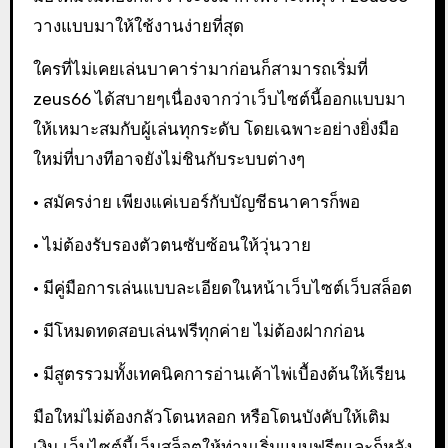
วางแบบมาให้ใช้งานง่ายที่สุด
ใครที่ไม่เคยเล่นบาคาร่ามาก่อนก็สามารถเริ่มที่
zeus66 ได้สบายๆเนื่องจากว่าเว็บไซต์นี้ออกแบบมา
ให้เหมาะสมกับผู้เล่นทุกระดับ โดยเฉพาะอย่างยิ่งมือ
ใหม่ที่บางทีอาจยังไม่ชินกับระบบต่างๆ
• สมัครง่าย เพียงแค่เบอร์กับบัญชีธนาคารก็พอ
• ไม่ต้องรับรองตัวตนซับซ้อนให้วุ่นวาย
• มีคู่มือการเล่นแบบละเอียดในหน้าเว็บไซต์เว็บสล็อต
• มีโหมดทดสอบเล่นฟรีทุกค่าย ไม่ต้องฝากก่อน
• มีสูตรรวมทั้งเทคนิคการอ่านเค้าไพ่เบื้องต้นให้เรียน
มือใหม่ไม่ต้องกลัวโดนหลอก หรือโดนบังคับให้เติม
เงิน เว็บไซต์นี้เว็บสล็อตให้ท่านเริ่มแบบฟรีๆและก็หลัง