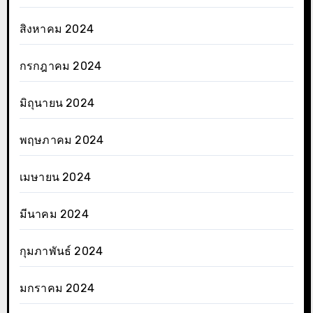
สิงหาคม 2024
กรกฎาคม 2024
มิถุนายน 2024
พฤษภาคม 2024
เมษายน 2024
มีนาคม 2024
กุมภาพันธ์ 2024
มกราคม 2024