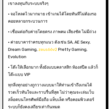
เขาลงทุนกับระบบจริงๆ
• จอโหลดไวมากมาย เข้าเกมได้โดยทันทีไม่ต้องรอ
คอยหลายกระบวนการ
• เชื่อมต่อกับค่ายโดยตรง ภาพคม เสียงชัด ไม่มีถ่วง
• ค่ายบาคาร่าครบทุกแนว ดังเช่น SA, AE Sexy,
Dream Gaming,
zeus66v2
Pretty Gaming,
Evolution
• โต๊ะให้เลือกมาก ทั้งยังแบบคลาสสิก ห้องสปีด แล้วก็
โต๊ะแบบ VIP
ทุกสิ่งทุกอย่างถูกวางแบบมาให้ท่านเข้าถึงเกมได้
รวดเร็วทันใจและราบรื่นที่สุด ไม่ว่าคุณจะเล่นเว็บ
สล็อตบนโทรศัพท์มือถือ แท็บเล็ต หรือคอมพิวเตอร์
ระบบก็ยังคงเสถียรเท่ากันหมด