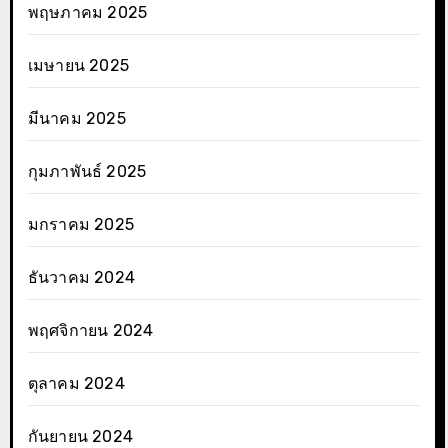
พฤษภาคม 2025
เมษายน 2025
มีนาคม 2025
กุมภาพันธ์ 2025
มกราคม 2025
ธันวาคม 2024
พฤศจิกายน 2024
ตุลาคม 2024
กันยายน 2024