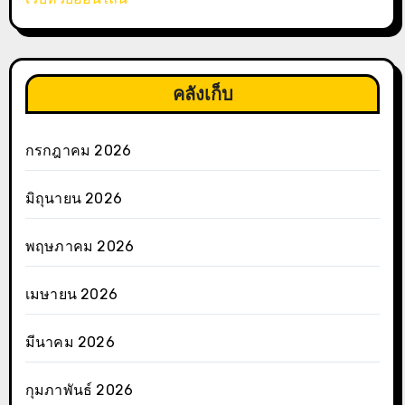
คลังเก็บ
กรกฎาคม 2026
มิถุนายน 2026
พฤษภาคม 2026
เมษายน 2026
มีนาคม 2026
กุมภาพันธ์ 2026