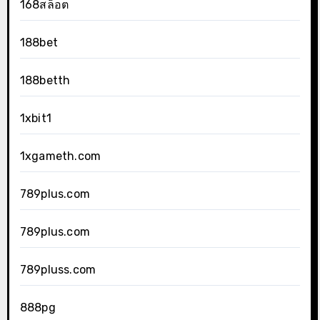
168สล็อต
188bet
188betth
1xbit1
1xgameth.com
789plus.com
789plus.com
789pluss.com
888pg