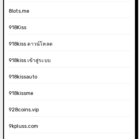
8lots.me
918Kiss
918kiss ดาวน์โหลด
918kiss เข้าสู่ระบบ
918kissauto
918kissme
928coins.vip
9kpluss.com