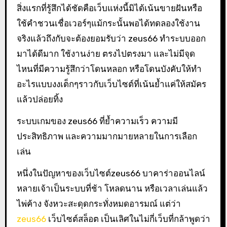
สิ่งแรกที่รู้สึกได้ชัดคือเว็บแห่งนี้มิได้เน้นขายฝันหรือ
ใช้คำชวนเชื่อเวอร์ๆแม้กระนั้นพอได้ทดลองใช้งาน
จริงแล้วถึงกับจะต้องยอมรับว่า zeus66 ทำระบบออก
มาได้ดีมาก ใช้งานง่าย ตรงไปตรงมา และไม่มีจุด
ไหนที่มีความรู้สึกว่าโดนหลอก หรือโดนบังคับให้ทำ
อะไรแบบงงเต็กๆราวกับเว็บไซต์ที่เน้นย้ำแค่ให้สมัคร
แล้วปล่อยทิ้ง
ระบบเกมของ zeus66 ที่ย้ำความเร็ว ความมี
ประสิทธิภาพ และความมากมายหลายในการเลือก
เล่น
หนึ่งในปัญหาของเว็บไซต์zeus66 บาคาร่าออนไลน์
หลายเจ้าเป็นระบบที่ช้า โหลดนาน หรือเวลาเล่นแล้ว
ไพ่ค้าง จังหวะสะดุดกระทั่งหมดอารมณ์ แต่ว่า
zeus66
เว็บไซต์สล็อต เป็นเลิศในไม่กี่เว็บที่กล้าพูดว่า