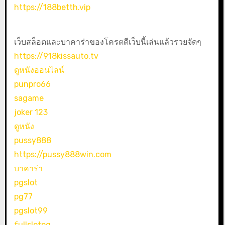
https://188betth.vip
เว็บสล็อตและบาคาร่าของโครตดีเว็บนี้เล่นแล้วรวยจัดๆ
https://918kissauto.tv
ดูหนังออนไลน์
punpro66
sagame
joker 123
ดูหนัง
pussy888
https://pussy888win.com
บาคาร่า
pgslot
pg77
pgslot99
fullslotpg