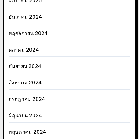
มกราคม 2025
ธันวาคม 2024
พฤศจิกายน 2024
ตุลาคม 2024
กันยายน 2024
สิงหาคม 2024
กรกฎาคม 2024
มิถุนายน 2024
พฤษภาคม 2024