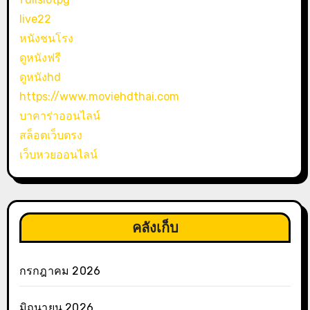
live22
หนังชนโรง
ดูหนังฟรี
ดูหนังhd
https://www.moviehdthai.com
บาคาร่าออนไลน์
สล็อตเว็บตรง
เว็บหวยออนไลน์
คลังเก็บ
กรกฎาคม 2026
มิถุนายน 2026