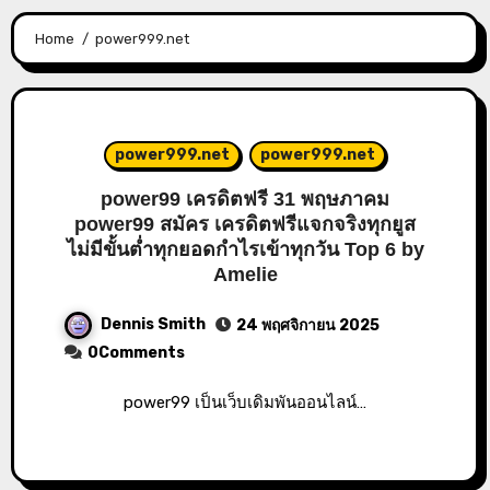
Home
power999.net
power999.net
power999.net
power99 เครดิตฟรี 31 พฤษภาคม
power99 สมัคร เครดิตฟรีแจกจริงทุกยูส
ไม่มีขั้นต่ำทุกยอดกำไรเข้าทุกวัน Top 6 by
Amelie
Dennis Smith
24 พฤศจิกายน 2025
0Comments
power99 เป็นเว็บเดิมพันออนไลน์…