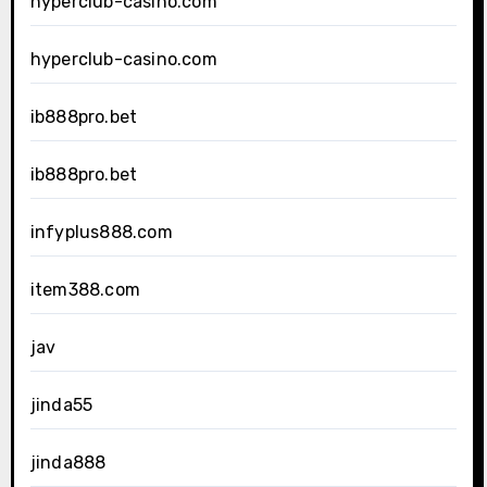
hyperclub-casino.com
hyperclub-casino.com
ib888pro.bet
ib888pro.bet
infyplus888.com
item388.com
jav
jinda55
jinda888