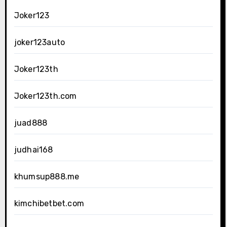
Joker123
joker123auto
Joker123th
Joker123th.com
juad888
judhai168
khumsup888.me
kimchibetbet.com