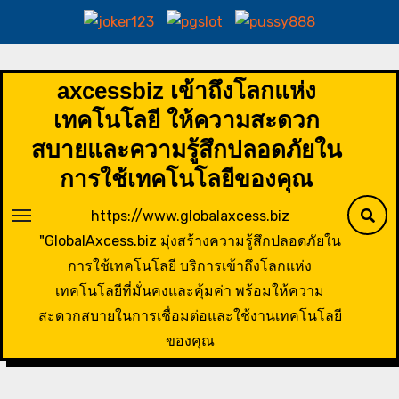
Skip
to
axcessbiz เข้าถึงโลกแห่ง
content
เทคโนโลยี ให้ความสะดวก
สบายและความรู้สึกปลอดภัยใน
การใช้เทคโนโลยีของคุณ
https://www.globalaxcess.biz
"GlobalAxcess.biz มุ่งสร้างความรู้สึกปลอดภัยใน
การใช้เทคโนโลยี บริการเข้าถึงโลกแห่ง
เทคโนโลยีที่มั่นคงและคุ้มค่า พร้อมให้ความ
สะดวกสบายในการเชื่อมต่อและใช้งานเทคโนโลยี
ของคุณ