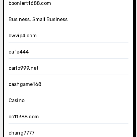
boonlert1688.com
Business, Small Business
bwvip4.com
cafe444
carlo999.net
cashgame168
Casino
cc11388.com
chang7777