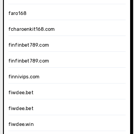
faro168
fcharoenkit168.com
finfinbet789.com
finfinbet789.com
finnivips.com
fiwdee.bet
fiwdee.bet
fiwdee.win