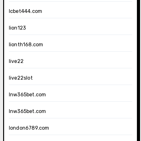
lcbet444.com
lion123
lionth168.com
live22
live22slot
lnw365bet.com
lnw365bet.com
london6789.com