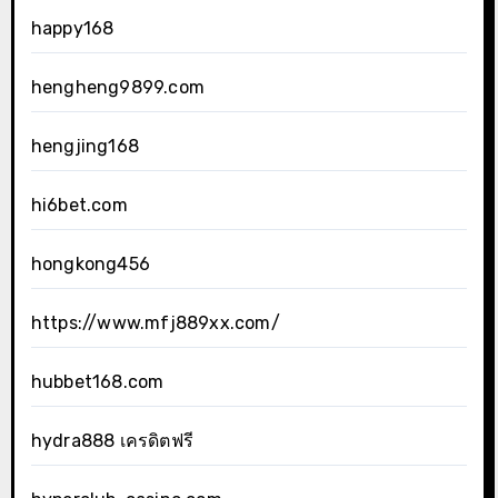
happy168
hengheng9899.com
hengjing168
hi6bet.com
hongkong456
https://www.mfj889xx.com/
hubbet168.com
hydra888 เครดิตฟรี