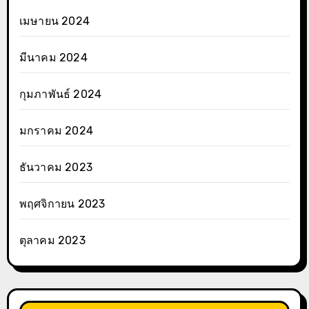
เมษายน 2024
มีนาคม 2024
กุมภาพันธ์ 2024
มกราคม 2024
ธันวาคม 2023
พฤศจิกายน 2023
ตุลาคม 2023