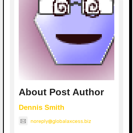
About Post Author
Dennis Smith
noreply@globalaxcess.biz