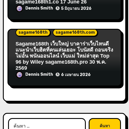
sagame168th1.co 17 June 26
Dennis Smith
5 มิถุนายน 2026
sagame168th
sagame168th.com
Sagame168th เว็บใหญ่ บาคาร่าเว็บไหนดี
แนะนำเว็บฮิตที่คนเล่นเยอะ โบนัสดี ถอนจริง
ไม่อั้น พนันออนไลน์ เว็บแม่ ใหม่ล่าสุด Top
96 by Wiley sagame168th.pro 30 พ.ค.
2569
Dennis Smith
6 เมษายน 2026
ค้นหา