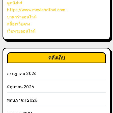
ดูหนังhd
https://www.moviehdthai.com
บาคาร่าออนไลน์
สล็อตเว็บตรง
เว็บหวยออนไลน์
คลังเก็บ
กรกฎาคม 2026
มิถุนายน 2026
พฤษภาคม 2026