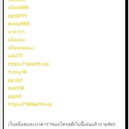
สล็อต888
pgslot99
pussy888
บาคาร่า
สล็อตxo
สล็อตทดลอง
คลิปโป๊
https://1xbetth.vip
funny18
pg slot
kiss918
pgslot
https://188betth.vip
เว็บสล็อตและบาคาร่าของโครตดีเว็บนี้เล่นแล้วรวยจัดๆ