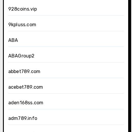
928coins.vip
9kpluss.com
ABA
ABAGroup2
abbet789.com
acebet789.com
aden168ss.com
adm789.info