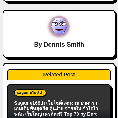
By
Dennis Smith
Related Post
sagame168th
Sagame168th เว็บไซต์แตกง่าย บาคาร่า
เกมเดิมพันสุดฮิต ลุ้นง่าย จ่ายจริง กำไรไว
พนัน เว็บใหญ่ เครดิตฟรี Top 73 by Bert