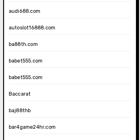
audi688.com
autoslot16888.com
ba88th.com
babet555.com
babet555.com
Baccarat
baj88thb
bar4game24hr.com