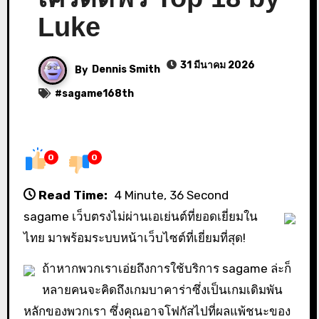
Luke
31 มีนาคม 2026
By
Dennis Smith
#
sagame168th
0
0
Read Time:
4 Minute, 36 Second
sagame เว็บตรงไม่ผ่านเอเย่นต์ที่ยอดเยี่ยมใน
ไทย มาพร้อมระบบหน้าเว็บไซต์ที่เยี่ยมที่สุด!
ถ้าหากพวกเราเอ่ยถึงการใช้บริการ sagame ล่ะก็
หลายคนจะคิดถึงเกมบาคาร่าซึ่งเป็นเกมเดิมพัน
หลักของพวกเรา ซึ่งคุณอาจโฟกัสไปที่ผลแพ้ชนะของ