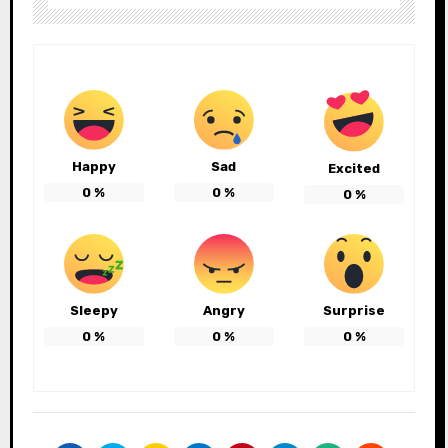
Happy
Sad
Excited
0
%
0
%
0
%
Sleepy
Angry
Surprise
0
%
0
%
0
%