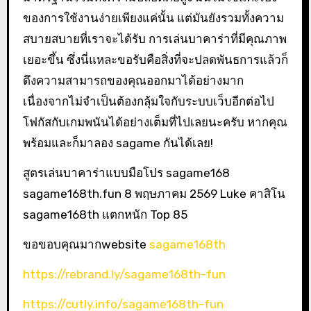
ของการใช้งานง่ายเพียงแค่นั้น แต่มันยังรวมทั้งความ
สบายสบายที่เราจะได้รับ การเล่นบาคาร่าที่มีคุณภาพ
เยอะขึ้น ซึ่งนี่แหละขอรับคือสิ่งที่จะปลดพันธการแล้วก็
ดึงความสามารถของคุณออกมาได้อย่างมาก
เนื่องจากไม่จำเป็นต้องกลุ้มใจกับระบบเว็บอีกต่อไป
โฟกัสกับเกมพนันได้อย่างเต็มที่ไปเลยนะครับ หากคุณ
พร้อมและก็มาลอง sagame กันได้เลย!
สูตรเล่นบาคาร่าแบบมือโปร sagame168
sagame168th.fun 8 พฤษภาคม 2569 Luke คาสิโน
sagame168th แตกหนัก Top 85
ขอขอบคุณมากwebsite
sagame168th
https://rebrand.ly/sagame168th-fun
https://cutly.info/sagame168th-fun