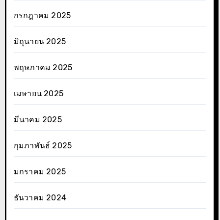
กรกฎาคม 2025
มิถุนายน 2025
พฤษภาคม 2025
เมษายน 2025
มีนาคม 2025
กุมภาพันธ์ 2025
มกราคม 2025
ธันวาคม 2024