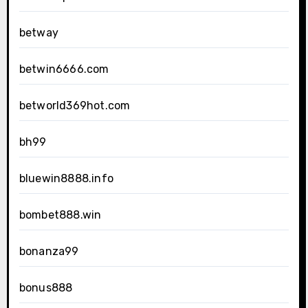
betway
betwin6666.com
betworld369hot.com
bh99
bluewin8888.info
bombet888.win
bonanza99
bonus888