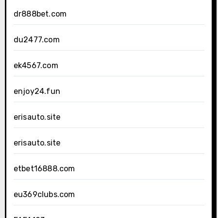
dr888bet.com
du2477.com
ek4567.com
enjoy24.fun
erisauto.site
erisauto.site
etbet16888.com
eu369clubs.com