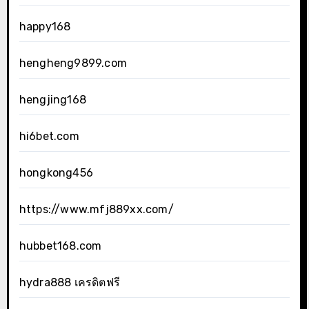
happy168
hengheng9899.com
hengjing168
hi6bet.com
hongkong456
https://www.mfj889xx.com/
hubbet168.com
hydra888 เครดิตฟรี