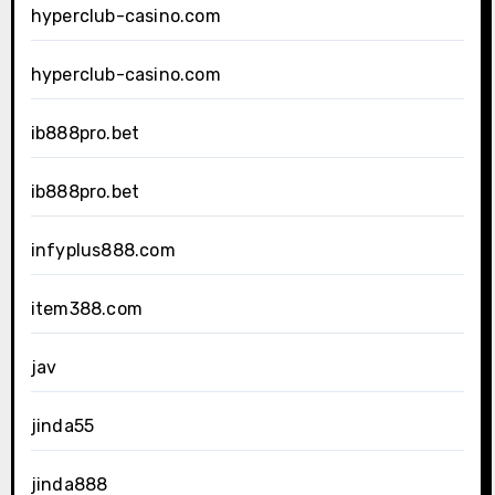
hyperclub-casino.com
hyperclub-casino.com
ib888pro.bet
ib888pro.bet
infyplus888.com
item388.com
jav
jinda55
jinda888