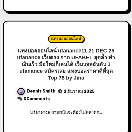
แทงบอลออนไลน์
แทงบอลออนไลน์ ufanance11 21 DEC 25
ufanance เว็บตรง จาก UFABET สุดล้ำ ทำ
เงินเร็ว มือใหม่ก็เล่นได้ เว็บบอลอันดับ 1
ufanance สมัครเลย แทงบอลราคาดีที่สุด
Top 78 by Jina
Dennis Smith
2 ธันวาคม 2025
0Comments
Ufanance สายพนันจะต้องไม่พลาดก…