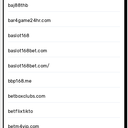
baj88thb
bar4game24hr.com
baslot168
baslot168bet.com
baslot168bet.com/
bbp168.me
betboxclubs.com
betflixtikto
betm4vip.com