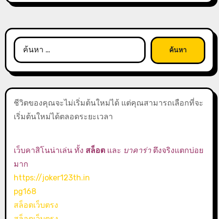
ค้นหา
สำหรับ:
ชีวิตของคุณจะไม่เริ่มต้นใหม่ได้ แต่คุณสามารถเลือกที่จะ
เริ่มต้นใหม่ได้ตลอดระยะเวลา
เว็บคาสิโนน่าเล่น ทั้ง
สล็อต
และ
บาคาร่า
ตึงจริงแตกบ่อย
มาก
https://joker123th.in
pg168
สล็อตเว็บตรง
สล็อตเว็บตรง