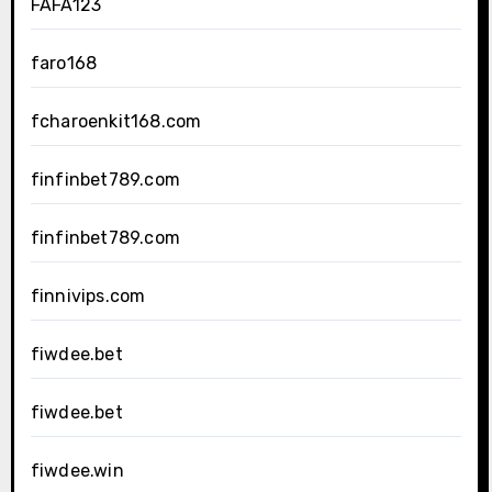
FAFA123
faro168
fcharoenkit168.com
finfinbet789.com
finfinbet789.com
finnivips.com
fiwdee.bet
fiwdee.bet
fiwdee.win