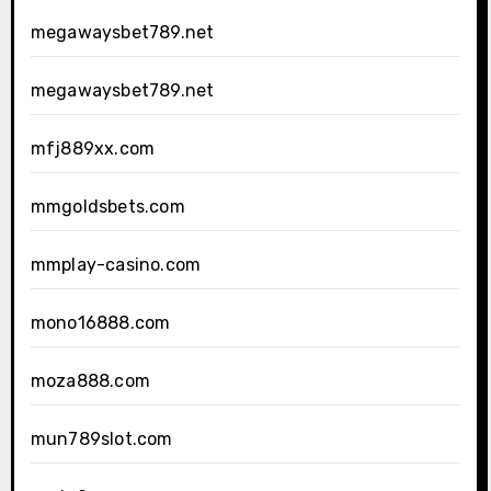
megawaysbet789.net
megawaysbet789.net
mfj889xx.com
mmgoldsbets.com
mmplay-casino.com
mono16888.com
moza888.com
mun789slot.com