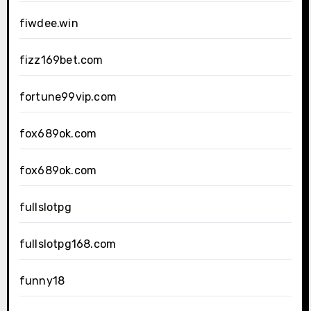
fiwdee.win
fizz169bet.com
fortune99vip.com
fox689ok.com
fox689ok.com
fullslotpg
fullslotpg168.com
funny18