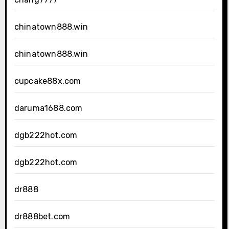
chinatown888.win
chinatown888.win
cupcake88x.com
daruma1688.com
dgb222hot.com
dgb222hot.com
dr888
dr888bet.com