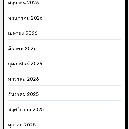
มิถุนายน 2026
พฤษภาคม 2026
เมษายน 2026
มีนาคม 2026
กุมภาพันธ์ 2026
มกราคม 2026
ธันวาคม 2025
พฤศจิกายน 2025
ตุลาคม 2025