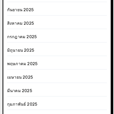
กันยายน 2025
สิงหาคม 2025
กรกฎาคม 2025
มิถุนายน 2025
พฤษภาคม 2025
เมษายน 2025
มีนาคม 2025
กุมภาพันธ์ 2025