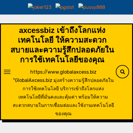
Skip
to
axcessbiz เข้าถึงโลกแห่ง
content
เทคโนโลยี ให้ความสะดวก
สบายและความรู้สึกปลอดภัยใน
การใช้เทคโนโลยีของคุณ
https://www.globalaxcess.biz
"GlobalAxcess.biz มุ่งสร้างความรู้สึกปลอดภัยใน
การใช้เทคโนโลยี บริการเข้าถึงโลกแห่ง
เทคโนโลยีที่มั่นคงและคุ้มค่า พร้อมให้ความ
สะดวกสบายในการเชื่อมต่อและใช้งานเทคโนโลยี
ของคุณ