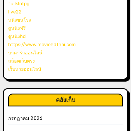
fullslotpg
live22
หนังชนโรง
ดูหนังฟรี
ดูหนังhd
https://www.moviehdthai.com
บาคาร่าออนไลน์
สล็อตเว็บตรง
เว็บหวยออนไลน์
คลังเก็บ
กรกฎาคม 2026