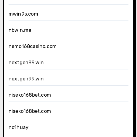
mwin9s.com
nbwin.me
nemo168casino.com
nextgen99.win
nextgen99.win
niseko168bet.com
niseko168bet.com
no1huay