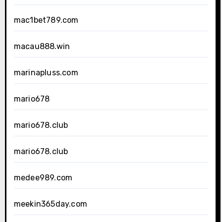
mac1bet789.com
macau888.win
marinapluss.com
mario678
mario678.club
mario678.club
medee989.com
meekin365day.com