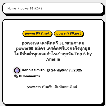
Home
power99 สมัคร
power999.net
power999.net
power99 เครดิตฟรี 31 พฤษภาคม
power99 สมัคร เครดิตฟรีแจกจริงทุกยูส
ไม่มีขั้นต่ำทุกยอดกำไรเข้าทุกวัน Top 6 by
Amelie
Dennis Smith
24 พฤศจิกายน 2025
0Comments
power99 เป็นเว็บเดิมพันออนไลน์…