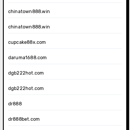
chinatown888.win
chinatown888.win
cupcake88x.com
daruma1688.com
dgb222hot.com
dgb222hot.com
dr888
dr888bet.com