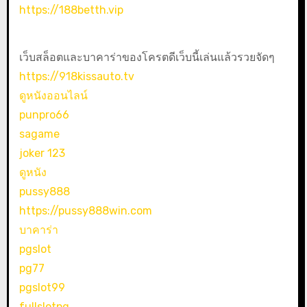
https://188betth.vip
เว็บสล็อตและบาคาร่าของโครตดีเว็บนี้เล่นแล้วรวยจัดๆ
https://918kissauto.tv
ดูหนังออนไลน์
punpro66
sagame
joker 123
ดูหนัง
pussy888
https://pussy888win.com
บาคาร่า
pgslot
pg77
pgslot99
fullslotpg