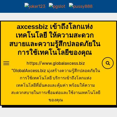
Skip
to
axcessbiz เข้าถึงโลกแห่ง
content
เทคโนโลยี ให้ความสะดวก
สบายและความรู้สึกปลอดภัยใน
การใช้เทคโนโลยีของคุณ
https://www.globalaxcess.biz
"GlobalAxcess.biz มุ่งสร้างความรู้สึกปลอดภัยใน
การใช้เทคโนโลยี บริการเข้าถึงโลกแห่ง
เทคโนโลยีที่มั่นคงและคุ้มค่า พร้อมให้ความ
สะดวกสบายในการเชื่อมต่อและใช้งานเทคโนโลยี
ของคุณ