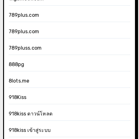
789plus.com
789plus.com
789pluss.com
888pg
8lots.me
918Kiss
918kiss ดาวน์โหลด
918kiss เข้าสู่ระบบ