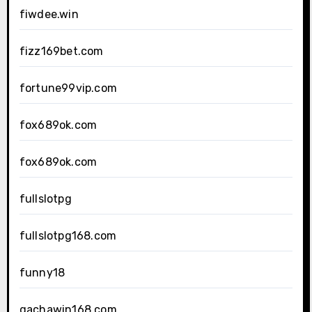
fiwdee.win
fizz169bet.com
fortune99vip.com
fox689ok.com
fox689ok.com
fullslotpg
fullslotpg168.com
funny18
gachawin168.com