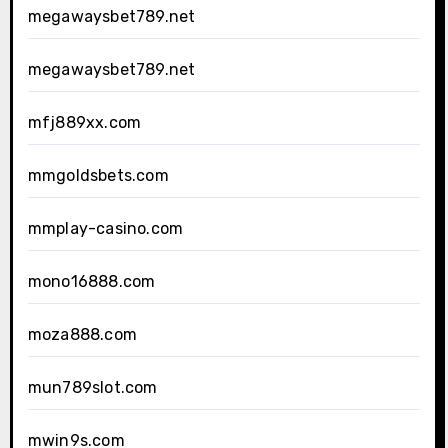
megawaysbet789.net
megawaysbet789.net
mfj889xx.com
mmgoldsbets.com
mmplay-casino.com
mono16888.com
moza888.com
mun789slot.com
mwin9s.com