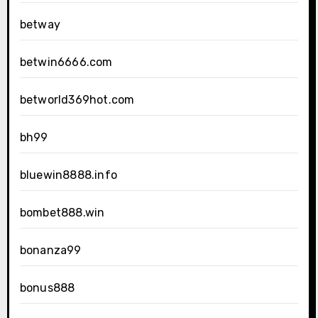
betway
betwin6666.com
betworld369hot.com
bh99
bluewin8888.info
bombet888.win
bonanza99
bonus888