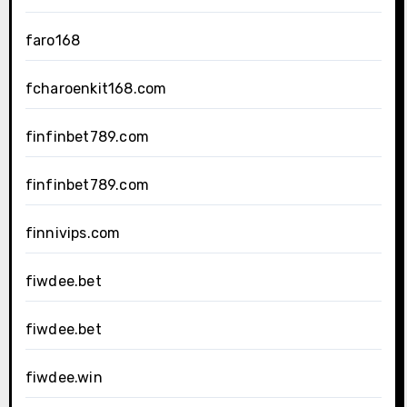
faro168
fcharoenkit168.com
finfinbet789.com
finfinbet789.com
finnivips.com
fiwdee.bet
fiwdee.bet
fiwdee.win