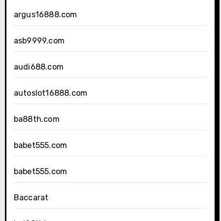
argus16888.com
asb9999.com
audi688.com
autoslot16888.com
ba88th.com
babet555.com
babet555.com
Baccarat