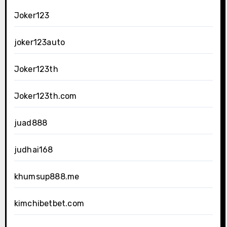
Joker123
joker123auto
Joker123th
Joker123th.com
juad888
judhai168
khumsup888.me
kimchibetbet.com