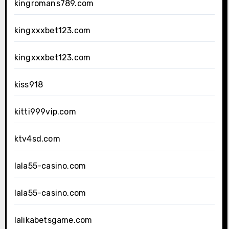
kingromans789.com
kingxxxbet123.com
kingxxxbet123.com
kiss918
kitti999vip.com
ktv4sd.com
lala55-casino.com
lala55-casino.com
lalikabetsgame.com