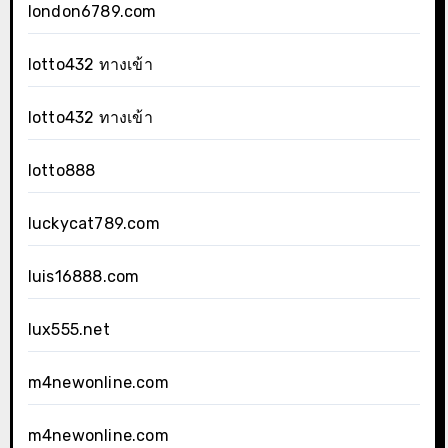
london6789.com
lotto432 ทางเข้า
lotto432 ทางเข้า
lotto888
luckycat789.com
luis16888.com
lux555.net
m4newonline.com
m4newonline.com