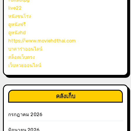
live22
หนังชนโรง
ดูหนังฟรี
ดูหนังhd
https://www.moviehdthai.com
บาคาร่าออนไลน์
สล็อตเว็บตรง
เว็บหวยออนไลน์
คลังเก็บ
กรกฎาคม 2026
มิถุนายน 2026