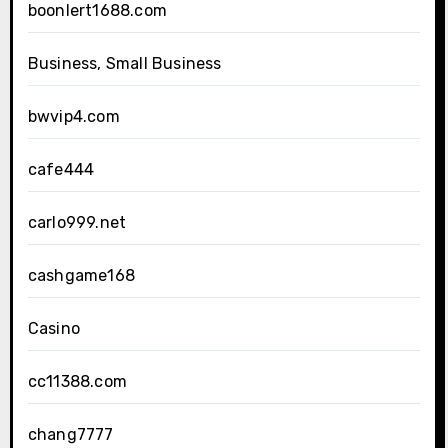
boonlert1688.com
Business, Small Business
bwvip4.com
cafe444
carlo999.net
cashgame168
Casino
cc11388.com
chang7777