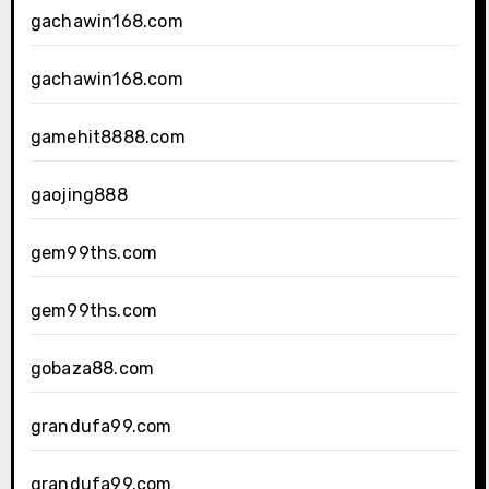
gachawin168.com
gachawin168.com
gamehit8888.com
gaojing888
gem99ths.com
gem99ths.com
gobaza88.com
grandufa99.com
grandufa99.com