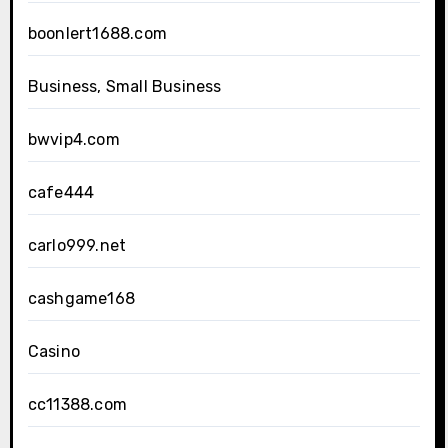
boonlert1688.com
Business, Small Business
bwvip4.com
cafe444
carlo999.net
cashgame168
Casino
cc11388.com