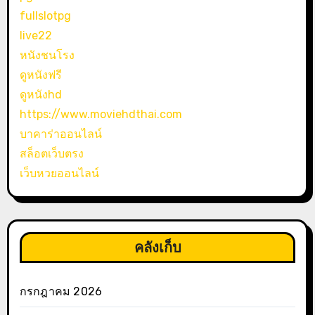
fullslotpg
live22
หนังชนโรง
ดูหนังฟรี
ดูหนังhd
https://www.moviehdthai.com
บาคาร่าออนไลน์
สล็อตเว็บตรง
เว็บหวยออนไลน์
คลังเก็บ
กรกฎาคม 2026