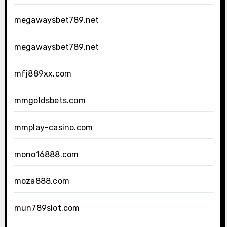
megawaysbet789.net
megawaysbet789.net
mfj889xx.com
mmgoldsbets.com
mmplay-casino.com
mono16888.com
moza888.com
mun789slot.com