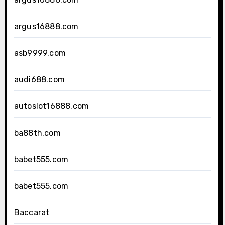
argus16888.com
asb9999.com
audi688.com
autoslot16888.com
ba88th.com
babet555.com
babet555.com
Baccarat