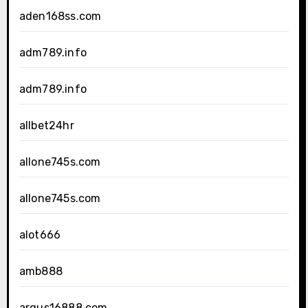
aden168ss.com
adm789.info
adm789.info
allbet24hr
allone745s.com
allone745s.com
alot666
amb888
argus16888.com