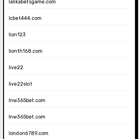
lalikabetsgame.com
lcbet444.com
lion123
lionth168.com
live22
live22slot
lnw365bet.com
lnw365bet.com
london6789.com