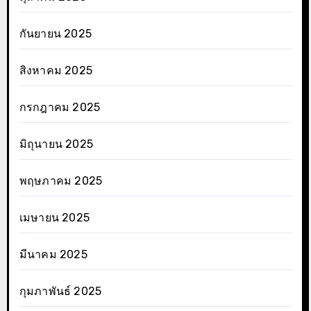
กันยายน 2025
สิงหาคม 2025
กรกฎาคม 2025
มิถุนายน 2025
พฤษภาคม 2025
เมษายน 2025
มีนาคม 2025
กุมภาพันธ์ 2025