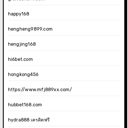
happy168
hengheng9899.com
hengjing168
hi6bet.com
hongkong456
https://www.mfj889xx.com/
hubbet168.com
hydra888 เครดิตฟรี