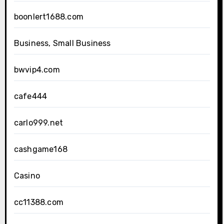
boonlert1688.com
Business, Small Business
bwvip4.com
cafe444
carlo999.net
cashgame168
Casino
cc11388.com