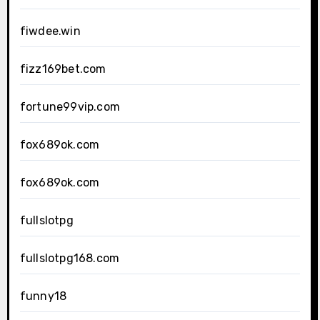
fiwdee.win
fizz169bet.com
fortune99vip.com
fox689ok.com
fox689ok.com
fullslotpg
fullslotpg168.com
funny18