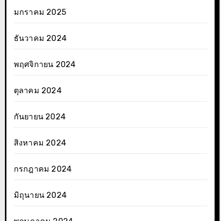
มกราคม 2025
ธันวาคม 2024
พฤศจิกายน 2024
ตุลาคม 2024
กันยายน 2024
สิงหาคม 2024
กรกฎาคม 2024
มิถุนายน 2024