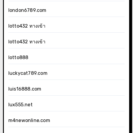
london6789.com
lotto432 ทางเข้า
lotto432 ทางเข้า
lotto888
luckycat789.com
luis16888.com
lux555.net
m4newonline.com