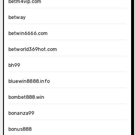
betm4vip.com
betway
betwin6666.com
betworld369hot.com
bh99
bluewin8888.info
bombet888.win
bonanza99
bonus888