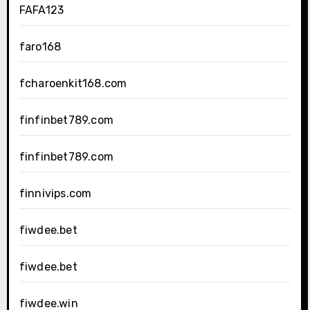
FAFA123
faro168
fcharoenkit168.com
finfinbet789.com
finfinbet789.com
finnivips.com
fiwdee.bet
fiwdee.bet
fiwdee.win