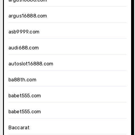
argus16888.com
asb9999.com
audi688.com
autoslot16888.com
ba88th.com
babet555.com
babet555.com
Baccarat