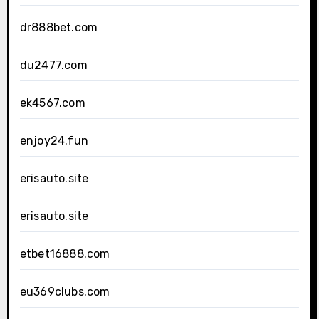
dr888bet.com
du2477.com
ek4567.com
enjoy24.fun
erisauto.site
erisauto.site
etbet16888.com
eu369clubs.com