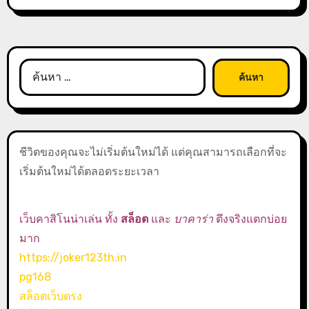
ค้นหา
สำหรับ:
ชีวิตของคุณจะไม่เริ่มต้นใหม่ได้ แต่คุณสามารถเลือกที่จะ
เริ่มต้นใหม่ได้ตลอดระยะเวลา
เว็บคาสิโนน่าเล่น ทั้ง
สล็อต
และ
บาคาร่า
ตึงจริงแตกบ่อย
มาก
https://joker123th.in
pg168
สล็อตเว็บตรง