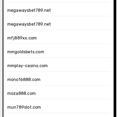
megawaysbet789.net
megawaysbet789.net
mfj889xx.com
mmgoldsbets.com
mmplay-casino.com
mono16888.com
moza888.com
mun789slot.com