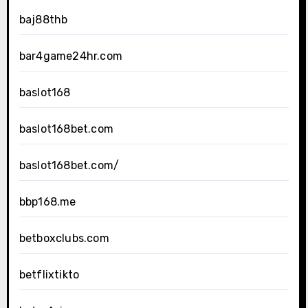
baj88thb
bar4game24hr.com
baslot168
baslot168bet.com
baslot168bet.com/
bbp168.me
betboxclubs.com
betflixtikto