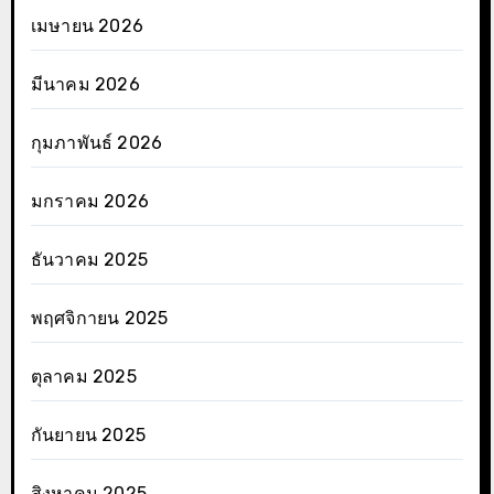
เมษายน 2026
มีนาคม 2026
กุมภาพันธ์ 2026
มกราคม 2026
ธันวาคม 2025
พฤศจิกายน 2025
ตุลาคม 2025
กันยายน 2025
สิงหาคม 2025