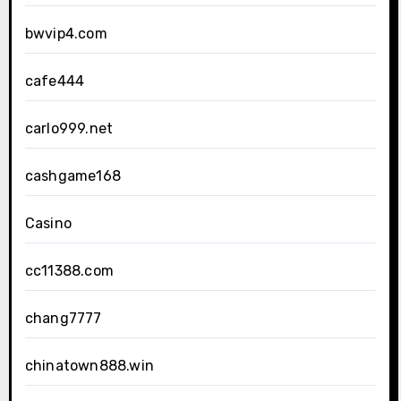
bwvip4.com
cafe444
carlo999.net
cashgame168
Casino
cc11388.com
chang7777
chinatown888.win