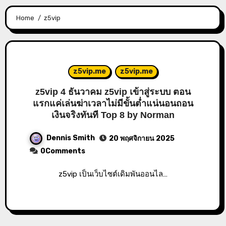
Home
z5vip
z5vip.me
z5vip.me
z5vip 4 ธันวาคม z5vip เข้าสู่ระบบ ตอน
แรกแค่เล่นฆ่าเวลาไม่มีขั้นต่ำแน่นอนถอน
เงินจริงทันที Top 8 by Norman
Dennis Smith
20 พฤศจิกายน 2025
0Comments
z5vip เป็นเว็บไซต์เดิมพันออนไล…