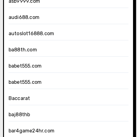
asb9999.com
audi688.com
autoslot16888.com
ba88th.com
babet555.com
babet555.com
Baccarat
baj88thb
bar4game24hr.com