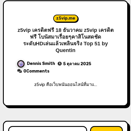
z5vip.me
z5vip เครดิตฟรี 18 ธันวาคม z5vip เครดิต
ฟรี โบนัสมาเรื่อยๆคาสิโนสดชัด
ระดับHDเล่นแล้วเพลินจริง Top 51 by
Quentin
Dennis Smith
5 ตุลาคม 2025
0Comments
z5vip คือเว็บพนันออนไลน์ที่มาแ…
ค้นหา