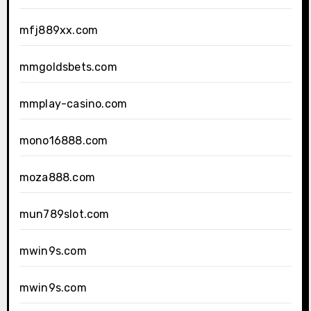
mfj889xx.com
mmgoldsbets.com
mmplay-casino.com
mono16888.com
moza888.com
mun789slot.com
mwin9s.com
mwin9s.com