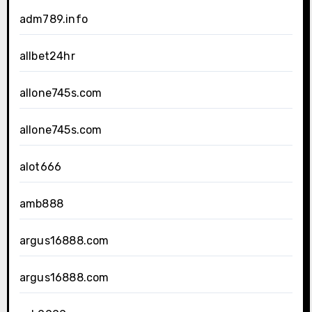
adm789.info
allbet24hr
allone745s.com
allone745s.com
alot666
amb888
argus16888.com
argus16888.com