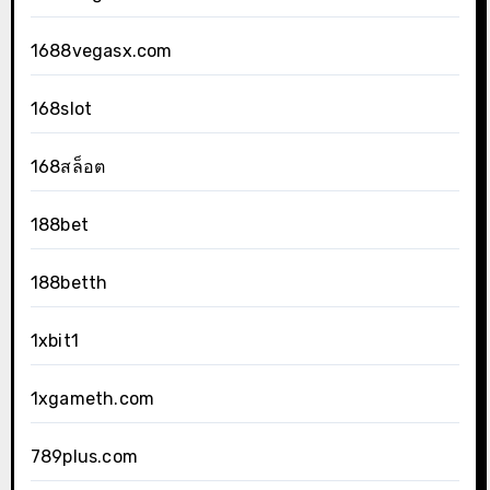
1688vegasx.com
168slot
168สล็อต
188bet
188betth
1xbit1
1xgameth.com
789plus.com