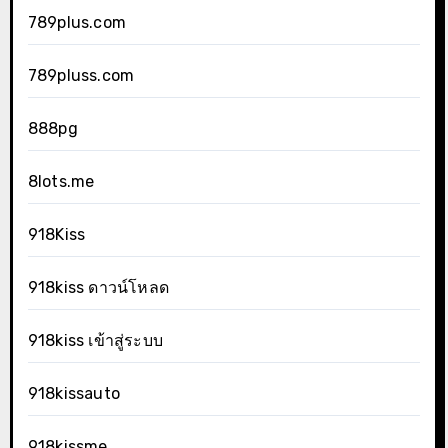
789plus.com
789pluss.com
888pg
8lots.me
918Kiss
918kiss ดาวน์โหลด
918kiss เข้าสู่ระบบ
918kissauto
918kissme